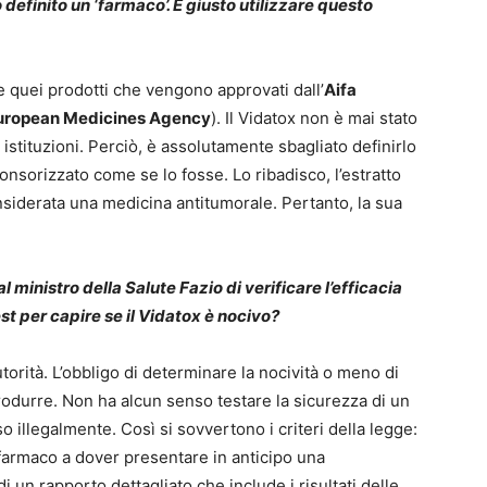
 definito un ‘farmaco’. È giusto utilizzare questo
e quei prodotti che vengono approvati dall’
Aifa
uropean Medicines Agency
). Il Vidatox non è mai stato
 istituzioni. Perciò, è assolutamente sbagliato definirlo
onsorizzato come se lo fosse. Lo ribadisco, l’estratto
siderata una medicina antitumorale. Pertanto, la sua
 ministro della Salute Fazio di verificare l’efficacia
st per capire se il Vidatox è nocivo?
utorità. L’obbligo di determinare la nocività o meno di
rodurre. Non ha alcun senso testare la sicurezza di un
 illegalmente. Così si sovvertono i criteri della legge:
farmaco a dover presentare in anticipo una
i un rapporto dettagliato che include i risultati delle