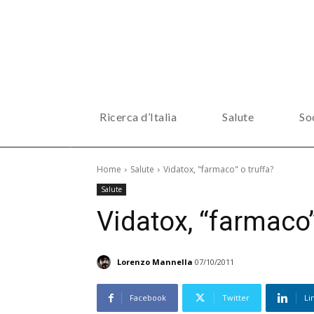
Ricerca d’Italia
Salute
So
Home
Salute
Vidatox, "farmaco" o truffa?
Salute
Vidatox, “farmaco”
Lorenzo Mannella
07/10/2011
Facebook
Twitter
Li