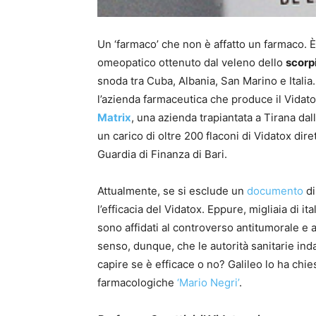
Un ‘farmaco’ che non è affatto un farmaco. È
omeopatico ottenuto dal veleno dello
scorp
snoda tra Cuba, Albania, San Marino e Italia
l’azienda farmaceutica che produce il Vidato
Matrix
, una azienda trapiantata a Tirana da
un carico di oltre 200 flaconi di Vidatox dir
Guardia di Finanza di Bari.
Attualmente, se si esclude un
documento
di
l’efficacia del Vidatox. Eppure, migliaia di it
sono affidati al controverso antitumorale e a
senso, dunque, che le autorità sanitarie in
capire se è efficace o no? Galileo lo ha chie
farmacologiche
‘Mario Negri’
.