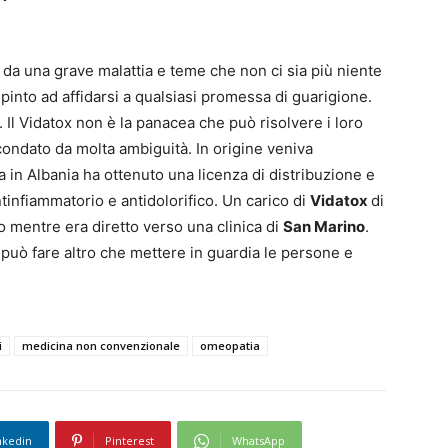
 da una grave malattia e teme che non ci sia più niente
spinto ad affidarsi a qualsiasi promessa di guarigione.
l Vidatox non è la panacea che può risolvere i loro
ircondato da molta ambiguità. In origine veniva
ta in Albania ha ottenuto una licenza di distribuzione e
infiammatorio e antidolorifico. Un carico di
Vidatox
di
o mentre era diretto verso una clinica di
San Marino
.
 può fare altro che mettere in guardia le persone e
i
medicina non convenzionale
omeopatia
nkedin
Pinterest
WhatsApp