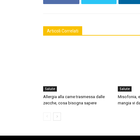
Articoli Correlati
Salute
Salute
Allergia alla carne trasmessa dalle
Misofonia, e
zecche, cosa bisogna sapere
mangia vi da