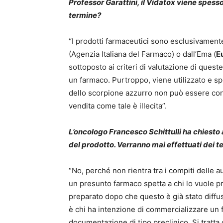
Professor Garattini, il Vidatox viene spesso
termine?
“I prodotti farmaceutici sono esclusivament
(Agenzia Italiana del Farmaco) o dall’Ema (
E
sottoposto ai criteri di valutazione di queste
un farmaco. Purtroppo, viene utilizzato e sp
dello scorpione azzurro non può essere con
vendita come tale è illecita”.
L’
oncologo Francesco Schittulli ha chiesto al
del prodotto. Verranno mai effettuati dei te
“No, perché non rientra tra i compiti delle a
un presunto farmaco spetta a chi lo vuole p
preparato dopo che questo è già stato diffuso
è chi ha intenzione di commercializzare un 
documentazione di tipo preclinico. Si tratta d