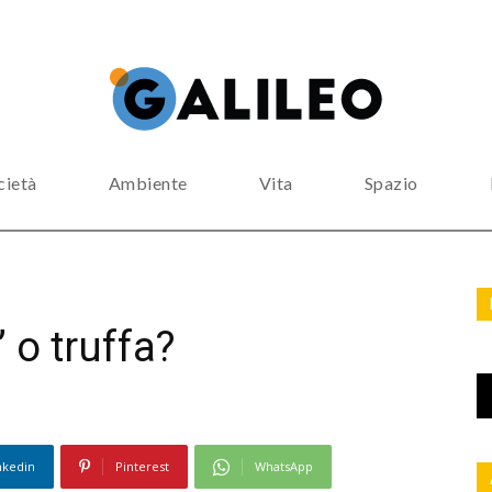
cietà
Ambiente
Vita
Spazio
 o truffa?
nkedin
Pinterest
WhatsApp