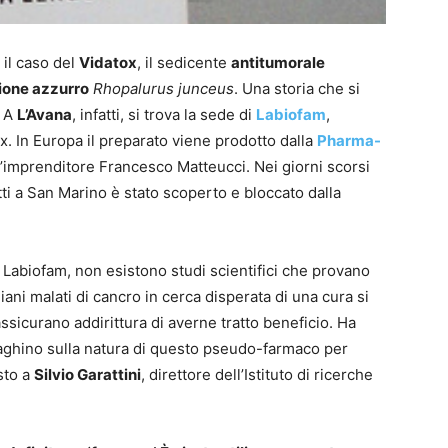
 il caso del
Vidatox
, il sedicente
antitumorale
ione azzurro
Rhopalurus junceus
. Una storia che si
. A
L’Avana
, infatti, si trova la sede di
Labiofam
,
x. In Europa il preparato viene prodotto dalla
Pharma-
ll’imprenditore Francesco Matteucci. Nei giorni scorsi
etti a San Marino è stato scoperto e bloccato dalla
 Labiofam, non esistono studi scientifici che provano
aliani malati di cancro in cerca disperata di una cura si
ssicurano addirittura di averne tratto beneficio. Ha
daghino sulla natura di questo pseudo-farmaco per
sto a
Silvio Garattini
, direttore dell’Istituto di ricerche