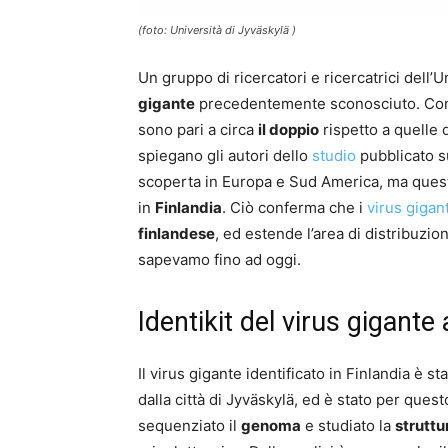
(foto: Università di Jyväskylä )
Un gruppo di ricercatori e ricercatrici dell’U
gigante
precedentemente sconosciuto. Con 
sono pari a circa
il doppio
rispetto a quelle 
spiegano gli autori dello
studio
pubblicato 
scoperta in Europa e Sud America, ma que
in
Finlandia
. Ciò conferma che i
virus gigant
finlandese
, ed estende l’area di distribuzio
sapevamo fino ad oggi.
Identikit del virus gigant
Il virus gigante identificato in Finlandia è 
dalla città di Jyväskylä, ed è stato per que
sequenziato il
genoma
e studiato la
struttu