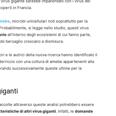
l virus gigante sarebbe imparentato con i virus del
perti in Francia.
mebe
, microbi unicellulari noti soprattutto per la
robabilmente, si legge nello studio, questi virus
brio
all’interno degli ecosistemi di cui fanno parte,
obi bersaglio crescano a dismisura.
ri e le autrici della nuova ricerca hanno identificato il
erriccio con una coltura di amebe appartenenti alla
orando successivamente queste ultime per la
iganti
raccolte attraverso queste analisi potrebbero essere
teristiche di altri virus giganti
. Infatti, le
domande