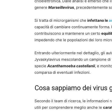
crioelettronica. Dalle analisi è emerso che i
genere
Marseillevirus
, precedentemente sco
Si tratta di microrganismi che
infettano le
a
capacità di cambiare continuamente forma. P
contribuiscono a mantenere un certo
equili
impedendo che le popolazioni dei loro micr
Entrando ulteriormente nel dettaglio, gli auto
Jyvaskylavirus mescolando un campione di t
specie
Acanthamoeba castellanii
, e monit
comparsa di eventuali infezioni.
Cosa sappiamo dei virus g
Secondo il team di ricerca, le informazioni 
utili per comprendere meglio anche le
carat