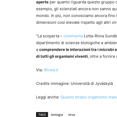
aperte
per quanto riguarda questo gruppo d
esempio, gli scienziati ancora non sanno qu
mondo. In più, non conosciamo ancora fino 
dimensioni così elevate rispetto agli altri vir
“La scoperta –
commenta
Lotta-Riina Sundbe
dipartimento di scienze biologiche e ambient
a
comprendere le interazioni tra i microbi e 
di tutti gli organismi viventi
, oltre a fornir
Via:
Wired.it
Credits immagine: Università di Jyväskylä
Leggi anche:
Questo strano organismo mang
TAGS
biologia
virus