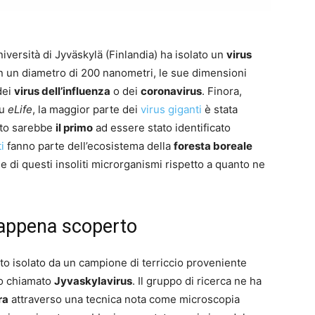
niversità di Jyväskylä (Finlandia) ha isolato un
virus
un diametro di 200 nanometri, le sue dimensioni
dei
virus dell’influenza
o dei
coronavirus
. Finora,
su
eLife
, la maggior parte dei
virus giganti
è stata
sto sarebbe
il primo
ad essere stato identificato
i
fanno parte dell’ecosistema della
foresta boreale
ne di questi insoliti microrganismi rispetto a quanto ne
e appena scoperto
stato isolato da un campione di terriccio proveniente
sto chiamato
Jyvaskylavirus
. Il gruppo di ricerca ne ha
ra
attraverso una tecnica nota come microscopia