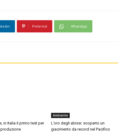
nkedin
Pinterest
WhatsApp
Ambiente
, in Italia il primo test per
L’oro degli abissi: scoperto un
 riproduzione
giacimento da record nel Pacifico