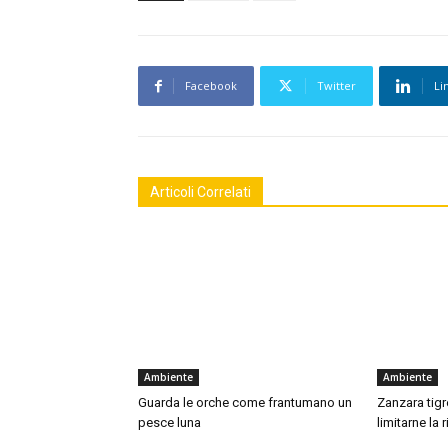
Facebook
Twitter
Li
Articoli Correlati
Ambiente
Ambiente
Guarda le orche come frantumano un
Zanzara tigre
pesce luna
limitarne la