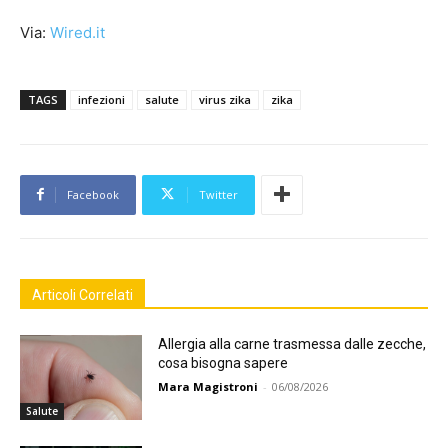
Via:
Wired.it
TAGS
infezioni
salute
virus zika
zika
Facebook
Twitter
Articoli Correlati
Allergia alla carne trasmessa dalle zecche,
cosa bisogna sapere
Mara Magistroni
-
06/08/2026
Salute