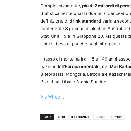
Complessivamente,
più di 2 miliardi di per
Statisticamente quasi i due terzi dei bevitori
definizione di
drink standard
varia a second
contenente 8 grammi di alcol, in Australia 10 
Stati Uniti 15 e in Giappone 20. Ma questa c
Uniti si beva di più che negli altri paesi.
Il tasso di mortalità fra i 15 e i 49 anni ass
nazioni dell’
Europa orientale
, del
Mar Balti
Bielorussia, Mongolia, Lettonia e Kazakhstan.
Palestina, Libia e Arabia Saudita.
Via Wired.it
TAGS
alcol
dipendenze
salute
tumori