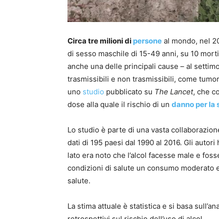
Circa tre milioni di
persone
al mondo, nel 2
di sesso maschile di 15-49 anni, su 10 morti 
anche una delle principali cause – al settim
trasmissibili e non trasmissibili, come tumor
uno
studio
pubblicato su
The Lancet
, che 
dose alla quale il rischio di un
danno per la 
Lo studio è parte di una vasta collaborazion
dati di 195 paesi dal 1990 al 2016. Gli autor
lato era noto che l’alcol facesse male e fosse
condizioni di salute un consumo moderato e
salute.
La stima attuale è statistica e si basa sull’an
retrospettivi sul rischio dell’uso di alcol.