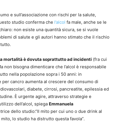
sumo e sull’associazione con rischi per la salute,
, questo studio conferma che
l’alcol
fa male, anche se le
o chiaro: non esiste una quantità sicura, se si vuole
blemi di salute e gli autori hanno stimato che il rischio
tutto.
la mortalità è dovuta soprattutto ad incidenti
(fra cui
 Ma non bisogna dimenticare che l’alcol è responsabile
tto nella popolazione sopra i 50 anni: in
orte per cancro aumenta al crescere del consumo di
diovascolari, diabete, cirrosi, pancreatite, epilessia ed
udine. È urgente agire, attraverso strategie e
tilizzo dell’alcol, spiega
Emmanuela
rice dello studio:“Il mito per cui uno o due drink al
mito, lo studio ha distrutto questa favola”
.