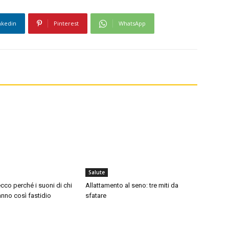
nkedin
Pinterest
WhatsApp
Salute
cco perché i suoni di chi
Allattamento al seno: tre miti da
nno così fastidio
sfatare