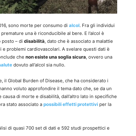
016, sono morte per consumo di
alcol
. Fra gli individui
premature una è riconducibile al bere. E l’alcol è
o posto – di
disabilità
, dato che è associato a malattie
i e problemi cardiovascolari. A svelare questi dati è
conclude che
non esiste una soglia sicura
, ovvero una
salute
dovuto all’alcol sia nullo.
e, il Global Burden of Disease, che ha considerato i
i hanno voluto approfondire il tema dato che, se da un
 causa di morte e disabilità, dall’altro lato in specifiche
ra stato associato a
possibili effetti protettivi
per la
alisi di quasi 700 set di dati e 592 studi prospettici e