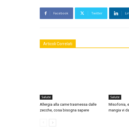
Facebook
Twitter
Li
Articoli Correlati
Salute
Salute
Allergia alla carne trasmessa dalle
Misofonia, e
zecche, cosa bisogna sapere
mangia vi da