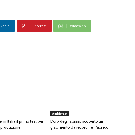
nkedin
Pinterest
WhatsApp
Ambiente
, in Italia il primo test per
L’oro degli abissi: scoperto un
 riproduzione
giacimento da record nel Pacifico