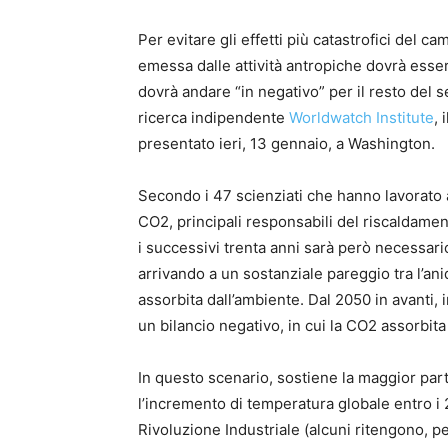
Per evitare gli effetti più catastrofici del 
emessa dalle attività antropiche dovrà essere
dovrà andare “in negativo” per il resto del se
ricerca indipendente
Worldwatch Institute
, 
presentato ieri, 13 gennaio, a Washington.
Secondo i 47 scienziati che hanno lavorato al
CO2, principali responsabili del riscaldame
i successivi trenta anni sarà però necessario
arrivando a un sostanziale pareggio tra l’an
assorbita dall’ambiente. Dal 2050 in avanti, 
un bilancio negativo, in cui la CO2 assorbit
In questo scenario, sostiene la maggior par
l’incremento di temperatura globale entro i 2
Rivoluzione Industriale (alcuni ritengono, 