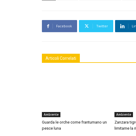
Facebook
Twitter
Li
Articoli Correlati
Ambiente
Ambiente
Guarda le orche come frantumano un
Zanzara tigre
pesce luna
limitarne la