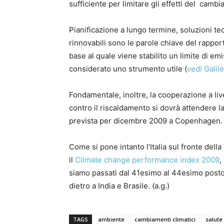
sufficiente per limitare gli effetti del camb
Pianificazione a lungo termine, soluzioni te
rinnovabili sono le parole chiave del rappor
base al quale viene stabilito un limite di e
considerato uno strumento utile (
vedi Galil
Fondamentale, inoltre, la cooperazione a liv
contro il riscaldamento si dovrà attendere 
prevista per dicembre 2009 a Copenhagen.
Come si pone intanto l’Italia sul fronte del
il
Climate change performance index 2009
,
siamo passati dal 41esimo al 44esimo posto d
dietro a India e Brasile. (a.g.)
TAGS
ambiente
cambiamenti climatici
salute