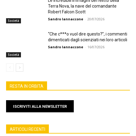
Le incredibili immagini del relitto della
Terra Nova, la nave del comandante
Robert Falcon Scott
Sandro Iannaccone
-
20/07/2026
Società
“Che c***o vuol dire questo?”, i commenti
dimenticati dagli scienziati nei loro articoli
Sandro Iannaccone
-
16/07/2026
Società
RESTA IN ORBITA
ISCRIVITI ALLA NEWSLETTER
ARTICOLI RECENTI