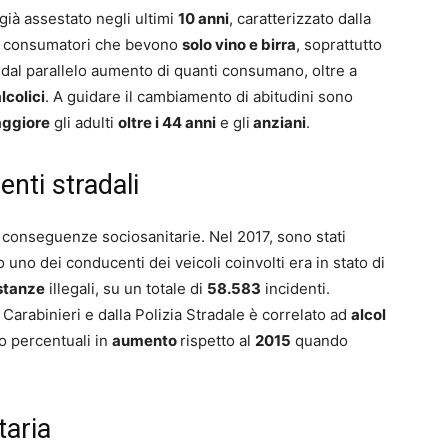
già assestato negli ultimi
10 anni
, caratterizzato dalla
ei consumatori che bevono
solo vino e birra
, soprattutto
e dal parallelo aumento di quanti consumano, oltre a
lcolici
. A guidare il cambiamento di abitudini sono
ggiore
gli adulti
oltre i 44 anni
e gli
anziani
.
enti stradali
onseguenze sociosanitarie. Nel 2017, sono stati
o uno dei conducenti dei veicoli coinvolti era in stato di
stanze
illegali, su un totale di
58.583
incidenti.
i Carabinieri e dalla Polizia Stradale è correlato ad
alcol
no percentuali in
aumento
rispetto al
2015
quando
taria