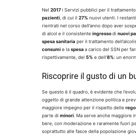
Nel
2017
i Servizi pubblici per il trattament
pazienti
, di cui il
27%
nuovi utenti. I restant
rientrati nel corso dell’anno dopo aver sosp
di alcol e il consistente
ingresso
di
nuovi pa
spesa sanitaria
per il trattamento dell’alcol
consumi
e la
spesa
a carico del SSN per far
rispettivamente, del
5%
e dell’
8%
: un enor
Riscoprire il gusto di un b
Se questo è il quadro, è evidente che l’evo
oggetto di grande attenzione politica e pre
maggiore impegno per il rispetto delle
rego
parte di
minori
. Ma serve anche maggiore im
bere, con moderazione e raramente fuori pas
soprattutto alle fasce della popolazione giov