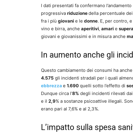
I dati presentati fa confermano l’andamento 
progressiva
riduzione
della percentuale d
fra i più
giovani
e le
donne
. E, per contro, 
vino e birra, anche
aperitivi
,
amari
e
supera
giovani e giovanissimi e in misura anche
ma
In aumento anche gli incid
Questo cambiamento dei consumi ha anche c
4.575
gli incidenti stradali per i quali almen
ebbrezza
e
1.690
quelli sotto l’effetto di
so
Dunque circa l’
8%
degli incidenti rilevati da
e il
2,9
% a sostanze psicoattive illegali. So
erano pari al 7,6% e al 2,3%.
L’impatto sulla spesa sani