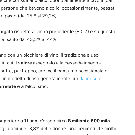
e che consumano alcol quotidianamente a tavola (dal
i persone che bevono alcolici occasionalmente, passati
ri pasto (dal 25,6 al 29,2%).
llargato rispetto all’anno precedente (+ 0,7) e su questo
e, salito dal 43,3% al 44%.
o con un bicchiere di vino, il tradizionale uso
in cui il
valore
assegnato alla bevanda insegna
contro, purtroppo, cresce il consumo occasionale e
, un modello di uso generalmente più
dannoso
e
orrelate
e all’alcolismo.
superiore a 11 anni c’erano circa
8 milioni e 600 mila
degli uomini e l’8,8% delle donne: una percentuale molto