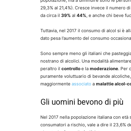
popolazione, ma a diminuire sono le person
29,3% al 21,4%). Cresce invece il numero d
da circa il
39%
al
44%
, e anche chi beve fuo
Tuttavia, nel 2017 il consumo di alcol si è a
dato pesa l’aumento del consumo occasional
Sono sempre meno gli italiani che pasteggian
nostrano di alcolici. Una modalità alimentare 
peraltro il
controllo
e la
moderazione
. Per 
puramente voluttuario di bevande alcoliche
maggiormente
associato
a
malattie alcol-c
Gli uomini bevono di più
Nel 2017 nella popolazione italiana con età 
consumatori a rischio, vale a dire il 23,6% 