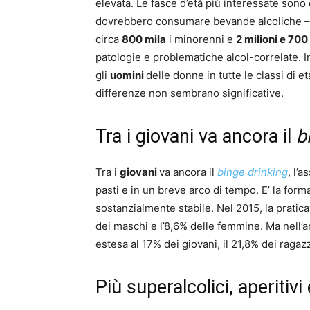
elevata. Le fasce d’età più interessate sono
dovrebbero consumare bevande alcoliche – 
circa
800 mila
i minorenni e
2 milioni e 700
patologie e problematiche alcol-correlate. In
gli
uomini
delle donne in tutte le classi di e
differenze non sembrano significative.
Tra i giovani va ancora il
b
Tra i
giovani
va ancora il
binge drinking
, l’
pasti e in un breve arco di tempo. E’ la fo
sostanzialmente stabile. Nel 2015, la praticav
dei maschi e l’8,6% delle femmine. Ma nell’a
estesa al 17% dei giovani, il 21,8% dei ragazz
Più superalcolici, aperitivi