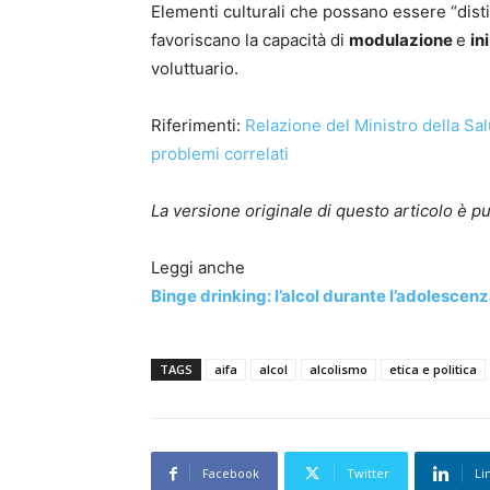
Elementi culturali che possano essere “distil
favoriscano la capacità di
modulazione
e
in
voluttuario.
Riferimenti:
Relazione del Ministro della Salu
problemi correlati
La versione originale di questo articolo è p
Leggi anche
Binge drinking: l’alcol durante l’adolescenz
TAGS
aifa
alcol
alcolismo
etica e politica
Facebook
Twitter
Li