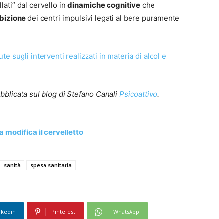
lati” dal cervello in
dinamiche cognitive
che
ibizione
dei centri impulsivi legati al bere puramente
te sugli interventi realizzati in materia di alcol e
ubblicata sul blog di Stefano Canali
Psicoattivo
.
a modifica il cervelletto
sanità
spesa sanitaria
nkedin
Pinterest
WhatsApp