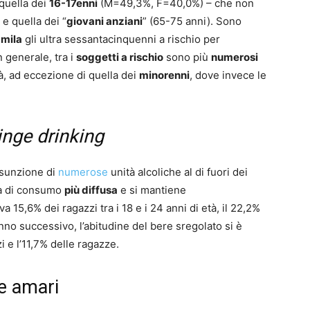
 quella dei
16-17enni
(M=49,3%, F=40,0%) – che non
e quella dei “
giovani anziani
” (65-75 anni). Sono
mila
gli ultra sessantacinquenni a rischio per
 generale, tra i
soggetti a rischio
sono più
numerosi
tà, ad eccezione di quella dei
minorenni
, dove invece le
inge drinking
assunzione di
numerose
unità alcoliche al di fuori dei
rma di consumo
più diffusa
e si mantiene
a 15,6% dei ragazzi tra i 18 e i 24 anni di età, il 22,2%
nno successivo, l’abitudine del bere sregolato si è
i e l’11,7% delle ragazze.
 e amari