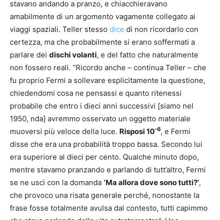
stavano andando a pranzo, e chiacchieravano
amabilmente di un argomento vagamente collegato ai
viaggi spaziali. Teller stesso
dice
di non ricordarlo con
certezza, ma che probabilmente si erano soffermati a
parlare dei
dischi volanti
, e del fatto che naturalmente
non fossero reali. “Ricordo anche – continua Teller – che
fu proprio Fermi a sollevare esplicitamente la questione,
chiedendomi cosa ne pensassi e quanto ritenessi
probabile che entro i dieci anni successivi [siamo nel
1950, nda] avremmo osservato un oggetto materiale
-6
muoversi più veloce della luce.
Risposi 10
, e Fermi
disse che era una probabilità troppo bassa. Secondo lui
era superiore al dieci per cento. Qualche minuto dopo,
mentre stavamo pranzando e parlando di tutt’altro, Fermi
se ne uscì con la domanda
‘Ma allora dove sono tutti?’
,
che provoco una risata generale perché, nonostante la
frase fosse totalmente avulsa dal contesto, tutti capimmo