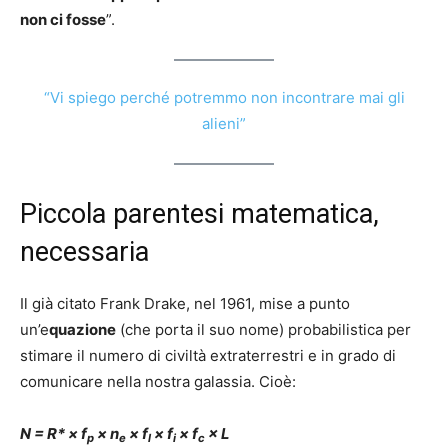
non ci fosse
”.
“Vi spiego perché potremmo non incontrare mai gli
alieni”
Piccola parentesi matematica,
necessaria
Il già citato Frank Drake, nel 1961, mise a punto
un’e
quazione
(che porta il suo nome) probabilistica per
stimare il numero di civiltà extraterrestri e in grado di
comunicare nella nostra galassia. Cioè:
N = R* × f
× n
× f
× f
× f
× L
p
e
l
i
c