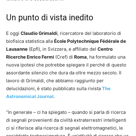
Un punto di vista inedito
E oggi
Claudio Grimaldi
, ricercatore del laboratorio di
biofisica statistica alla
École Polytechnique Fédérale de
Lausanne
(Epfl), in Svizzera, e affiliato del
Centro
Ricerche Enrico Fermi
(Cref) di
Roma
, ha formulato una
nuova ipotesi che potrebbe spiegare il perché di questo
assordante silenzio che dura da oltre mezzo secolo. Il
lavoro di Grimaldi, che abbiamo raggiunto per
delucidazioni, è stato pubblicato sulla rivista
The
Astronomical Journal
.
“In generale – ci ha spiegato – quando si parla di ricerca
di segnali provenienti da civiltà extraterrestri intelligenti
ci si riferisce alla ricerca di segnali elettromagnetici, le
cosiddette technosignature. È un’attività di ricerca che va