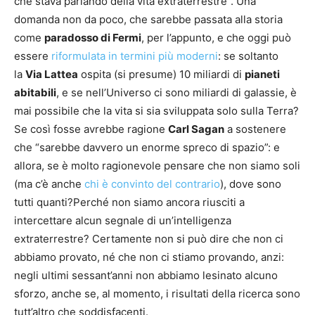
che stava parlando della vita extraterrestre”. Una
domanda non da poco, che sarebbe passata alla storia
come
paradosso di Fermi
, per l’appunto, e che oggi può
essere
riformulata in termini più moderni
: se soltanto
la
Via Lattea
ospita (si presume) 10 miliardi di
pianeti
abitabili
, e se nell’Universo ci sono miliardi di galassie, è
mai possibile che la vita si sia sviluppata solo sulla Terra?
Se così fosse avrebbe ragione
Carl Sagan
a sostenere
che “sarebbe davvero un enorme spreco di spazio”: e
allora, se è molto ragionevole pensare che non siamo soli
(ma c’è anche
chi è convinto del contrario
), dove sono
tutti quanti?Perché non siamo ancora riusciti a
intercettare alcun segnale di un’intelligenza
extraterrestre? Certamente non si può dire che non ci
abbiamo provato, né che non ci stiamo provando, anzi:
negli ultimi sessant’anni non abbiamo lesinato alcuno
sforzo, anche se, al momento, i risultati della ricerca sono
tutt’altro che soddisfacenti.