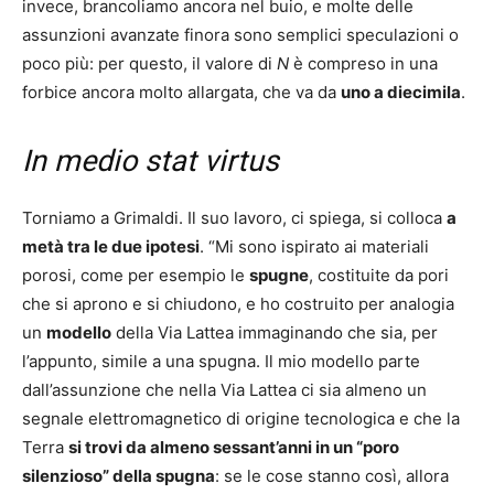
invece, brancoliamo ancora nel buio, e molte delle
assunzioni avanzate finora sono semplici speculazioni o
poco più: per questo, il valore di
N
è compreso in una
forbice ancora molto allargata, che va da
uno a diecimila
.
In medio stat virtus
Torniamo a Grimaldi. Il suo lavoro, ci spiega, si colloca
a
metà tra le due ipotesi
. “Mi sono ispirato ai materiali
porosi, come per esempio le
spugne
, costituite da pori
che si aprono e si chiudono, e ho costruito per analogia
un
modello
della Via Lattea immaginando che sia, per
l’appunto, simile a una spugna. Il mio modello parte
dall’assunzione che nella Via Lattea ci sia almeno un
segnale elettromagnetico di origine tecnologica e che la
Terra
si trovi da almeno sessant’anni in un “poro
silenzioso” della spugna
: se le cose stanno così, allora