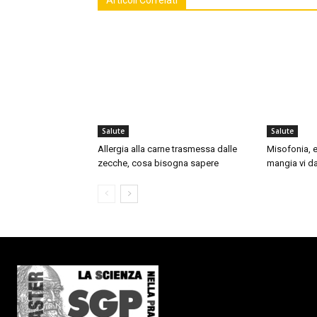
Salute
Salute
Allergia alla carne trasmessa dalle
Misofonia, e
zecche, cosa bisogna sapere
mangia vi da