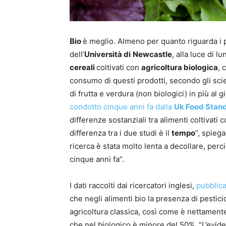
Bio
è meglio. Almeno per quanto riguarda i p
dell’
Università di
Newcastle
, alla luce di 
cereali
coltivati con
agricoltura biologica
, 
consumo di questi prodotti, secondo gli scie
di frutta e verdura (non biologici) in più al 
condotto cinque anni fa dalla
Uk Food Stan
differenze sostanziali tra alimenti coltivati
differenza tra i due studi è il
tempo
”, spiega
ricerca è stata molto lenta a decollare, perc
cinque anni fa”.
I dati raccolti dai ricercatori inglesi,
pubblica
che negli alimenti bio la presenza di pesticid
agricoltura classica, così come è nettamente
che nel biologico è minore del 50%. “L’evide