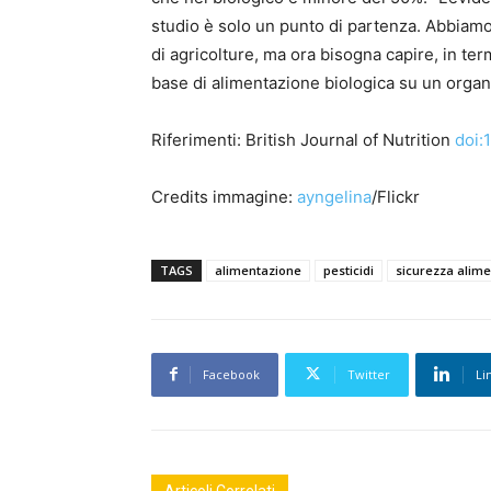
studio è solo un punto di partenza. Abbiamo
di agricolture, ma ora bisogna capire, in ter
base di alimentazione biologica su un organi
Riferimenti: British Journal of Nutrition
doi:
Credits immagine:
ayngelina
/Flickr
TAGS
alimentazione
pesticidi
sicurezza alim
Facebook
Twitter
Li
Articoli Correlati