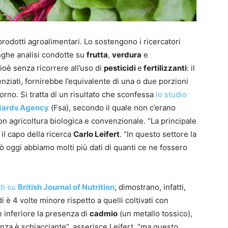
rodotti agroalimentari. Lo sostengono i ricercatori
lunghe analisi condotte su
frutta
,
verdura
e
cioè senza ricorrere all’uso di
pesticidi
e
fertilizzanti
: il
nziati, fornirebbe l’equivalente di una o due porzioni
giorno. Si tratta di un risultato che sconfessa
lo studio
dards Agency
(Fsa), secondo il quale non c’erano
 con agricoltura biologica e convenzionale. “La principale
 il capo della ricerca
Carlo Leifert
. “In questo settore la
iò oggi abbiamo molti più dati di quanti ce ne fossero
ti su
British Journal of Nutrition
, dimostrano, infatti,
i è 4 volte minore rispetto a quelli coltivati con
 inferiore la presenza di
cadmio
(un metallo tossico),
nza è schiacciante”, asserisce Leifert, “ma questo