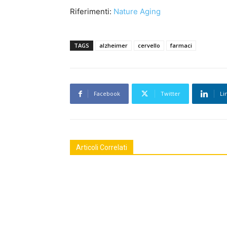
Riferimenti:
Nature Aging
TAGS
alzheimer
cervello
farmaci
Facebook
Twitter
Li
Articoli Correlati