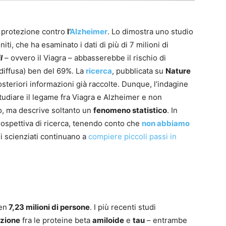
na protezione contro
l’
Alzheimer
. Lo dimostra uno studio
niti, che ha esaminato i dati di più di 7 milioni di
l
– ovvero il Viagra – abbasserebbe il rischio di
diffusa) ben del 69%. La
ricerca
, pubblicata su
Nature
osteriori informazioni già raccolte. Dunque, l’indagine
udiare il legame fra Viagra e Alzheimer e non
o, ma descrive soltanto un
fenomeno statistico
. In
prospettiva di ricerca, tenendo conto che
non a
bbiamo
i scienziati continuano a
compiere piccoli passi in
ben
7,23 milioni di persone
. I più recenti studi
azione
fra le proteine beta
amiloide
e
tau
– entrambe