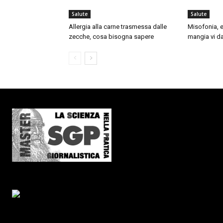
Salute
Salute
Allergia alla carne trasmessa dalle
Misofonia, e
zecche, cosa bisogna sapere
mangia vi da