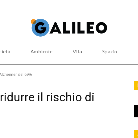
cietà
Ambiente
Vita
Spazio
i Alzheimer del 69%
idurre il rischio di
%