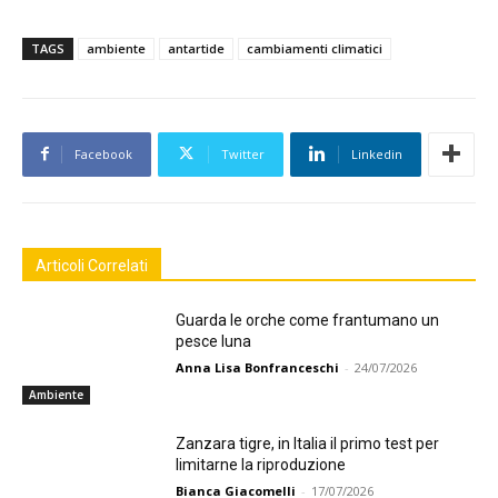
TAGS
ambiente
antartide
cambiamenti climatici
Facebook
Twitter
Linkedin
Articoli Correlati
Guarda le orche come frantumano un
pesce luna
Anna Lisa Bonfranceschi
-
24/07/2026
Ambiente
Zanzara tigre, in Italia il primo test per
limitarne la riproduzione
Bianca Giacomelli
-
17/07/2026