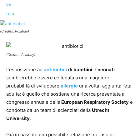
Facebook
Twitter
Linkedin
Pinte
(Credits: Pixabay)
(Credits: PIxabay)
L’esposizione ad
antibiotici
di
bambini
e
neonati
sembrerebbe essere collegata a una maggiore
probabilità di sviluppare
allergie
una volta raggiunta l’età
adulta: è quello che sostiene una ricerca presentata al
congresso annuale della
European Respiratory Society
e
condotta da un team di scienziati della
Utrecht
University.
Già in passato una possibile relazione tra l’uso di