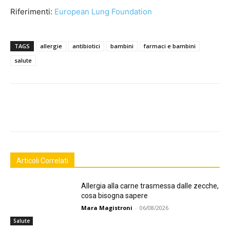
Riferimenti:
European Lung Foundation
TAGS
allergie
antibiotici
bambini
farmaci e bambini
salute
Facebook
Twitter
Linkedin
Pinte
Articoli Correlati
Allergia alla carne trasmessa dalle zecche,
cosa bisogna sapere
Mara Magistroni
-
06/08/2026
Salute