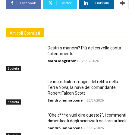
Facebook
Twitter
Linkedin
Articoli Correlati
Destri o mancini? Più del cervello conta
l’allenamento
Mara Magistroni
-
23/07/2026
Società
Le incredibili immagini del relitto della
Terra Nova, la nave del comandante
Robert Falcon Scott
Sandro Iannaccone
-
20/07/2026
Società
“Che c***o vuol dire questo?”, i commenti
dimenticati dagli scienziati nei loro articoli
Sandro Iannaccone
-
16/07/2026