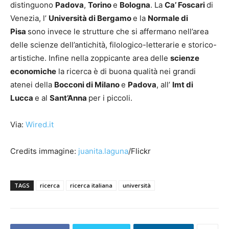
distinguono
Padova
,
Torino
e
Bologna
. La
Ca’ Foscari
di
Venezia, l’
Università di Bergamo
e la
Normale di
Pisa
sono invece le strutture che si affermano nell’area
delle scienze dell’antichità, filologico-letterarie e storico-
artistiche. Infine nella zoppicante area delle
scienze
economiche
la ricerca è di buona qualità nei grandi
atenei della
Bocconi di Milano
e
Padova
, all’
Imt di
Lucca
e al
Sant’Anna
per i piccoli.
Via:
Wired.it
Credits immagine:
juanita.laguna
/Flickr
TAGS
ricerca
ricerca italiana
università