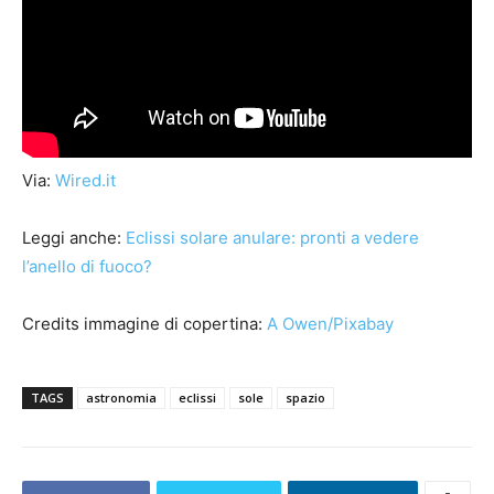
Via:
Wired.it
Leggi anche:
Eclissi solare anulare: pronti a vedere
l’anello di fuoco?
Credits immagine di copertina:
A Owen/Pixabay
TAGS
astronomia
eclissi
sole
spazio