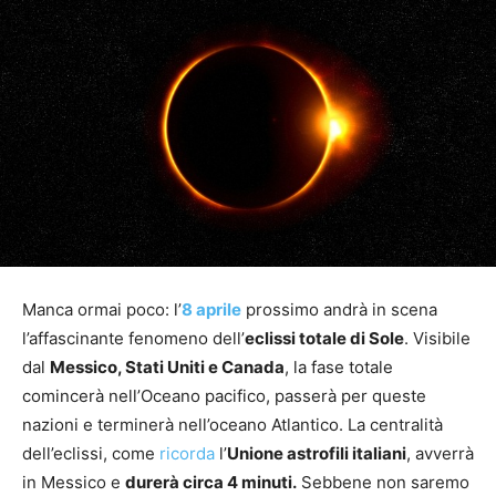
Manca ormai poco: l’
8 aprile
prossimo andrà in scena
l’affascinante fenomeno dell’
eclissi totale di Sole
. Visibile
dal
Messico, Stati Uniti e Canada
, la fase totale
comincerà nell’Oceano pacifico, passerà per queste
nazioni e terminerà nell’oceano Atlantico. La centralità
dell’eclissi, come
ricorda
l’
Unione astrofili italiani
, avverrà
in Messico e
durerà circa 4 minuti.
Sebbene non saremo