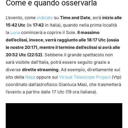
Come e quando osservarla
L’evento, come
indicato
su
Time and Date
, avrà
inizio alle
15:42 Utc
(le
17:42
in Italia), quando nella prima località
la
Luna
comincerà a coprire il Sole.
Il massimo
dell’eclissi, invece, verrà raggiunto alle 18:17 Utc (ossia
le nostre 20:17), mentre il termine dell’eclissi si avrà alle
20:52
Utc (22:52)
. Sebbene il grande spettacolo non
sarà visibile dall’Italia, potrà essere seguito grazie a
diverse
dirette streaming
. Ad esempio, direttamente sul
sito della
Nasa
oppure sul
Virtual Telescope Project
(Vtp)
coordinato dall’astrofisico Gianluca Masi, che trasmetterà
l’evento a partire dalle 17 Utc (19 ora italiana).