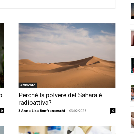
Ambiente
o
Perché la polvere del Sahara è
radioattiva?
3
Anna Lisa Bonfranceschi
-
03/02/2025
0
0