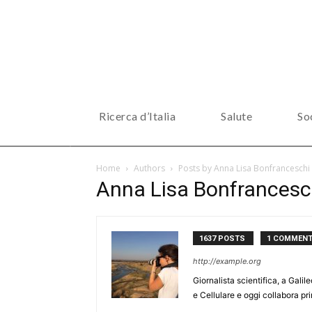
Ricerca d’Italia
Salute
So
Home
Authors
Posts by Anna Lisa Bonfranceschi
Anna Lisa Bonfrancesc
1637 POSTS
1 COMMEN
http://example.org
Giornalista scientifica, a Gali
e Cellulare e oggi collabora p