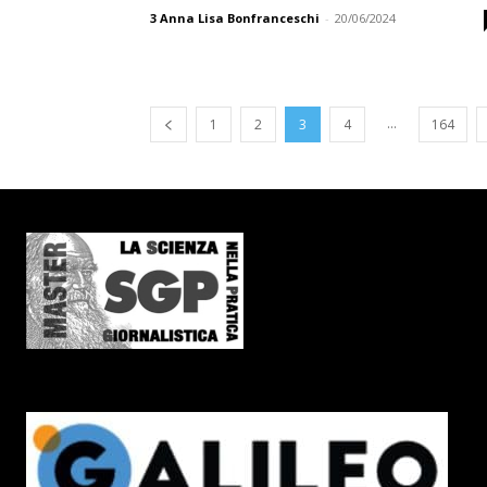
3
Anna Lisa Bonfranceschi
-
20/06/2024
...
1
2
3
4
164