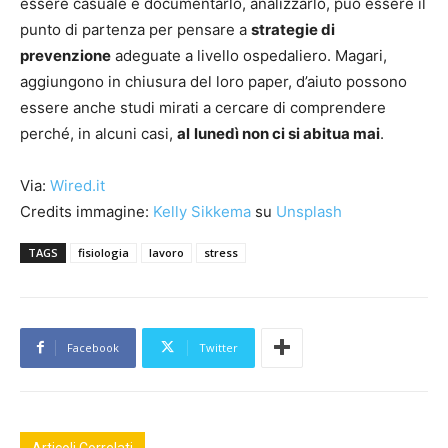
essere casuale e documentarlo, analizzarlo, può essere il
punto di partenza per pensare a
strategie di
prevenzione
adeguate a livello ospedaliero. Magari,
aggiungono in chiusura del loro paper, d’aiuto possono
essere anche studi mirati a cercare di comprendere
perché, in alcuni casi,
al
lunedì non ci si abitua mai
.
Via:
Wired.it
Credits immagine:
Kelly Sikkema
su
Unsplash
TAGS
fisiologia
lavoro
stress
Facebook
Twitter
Articoli Correlati