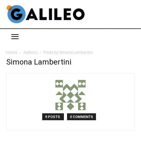
Home
Authors
Posts by Simona Lambertini
Simona Lambertini
9 POSTS
0 COMMENTS