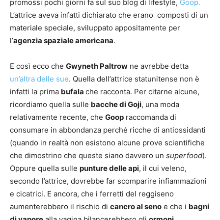
promossi pochi giorni fa sul suo blog di lifestyle,
Goop.
L’attrice aveva infatti dichiarato che erano composti di un
materiale speciale, sviluppato appositamente per
l’
agenzia spaziale americana
.
E così ecco che
Gwyneth Paltrow
ne avrebbe detta
un’altra delle sue
. Quella dell’attrice statunitense non è
infatti la prima
bufala
che racconta. Per citarne alcune,
ricordiamo quella sulle
bacche di Goji
, una moda
relativamente recente, che
Goo
p
raccomanda di
consumare in abbondanza perché ricche di antiossidanti
(quando in realtà non esistono alcune prove scientifiche
che dimostrino che queste siano davvero un
superfood
).
Oppure quella sulle
punture delle api
, il cui veleno,
secondo l’attrice, dovrebbe far scomparire infiammazioni
e cicatrici. E ancora, che i ferretti del reggiseno
aumenterebbero il rischio di
cancro al seno
e che i
bagni
di vapore
alla vagina bilancerebbero gli
ormoni
,