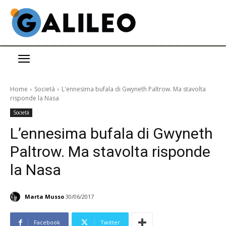
Home
Società
L'ennesima bufala di Gwyneth Paltrow. Ma stavolta
risponde la Nasa
Società
L’ennesima bufala di Gwyneth
Paltrow. Ma stavolta risponde
la Nasa
Marta Musso
30/06/2017
Facebook
Twitter