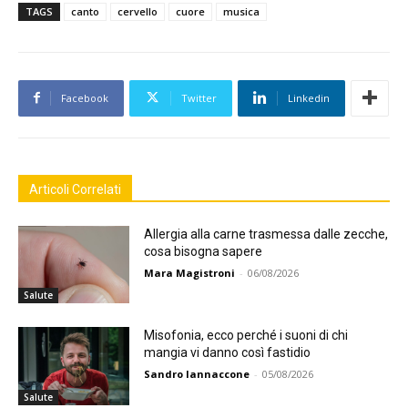
TAGS
canto
cervello
cuore
musica
Facebook
Twitter
Linkedin
Articoli Correlati
Allergia alla carne trasmessa dalle zecche,
cosa bisogna sapere
Mara Magistroni
-
06/08/2026
Salute
Misofonia, ecco perché i suoni di chi
mangia vi danno così fastidio
Sandro Iannaccone
-
05/08/2026
Salute