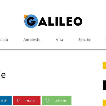
cietà
Ambiente
Vita
Spazio
de
nkedin
Pinterest
WhatsApp