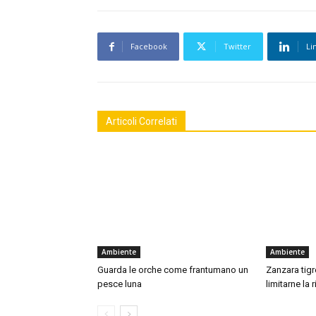
Facebook
Twitter
Li
Articoli Correlati
Ambiente
Ambiente
Guarda le orche come frantumano un
Zanzara tigre
pesce luna
limitarne la