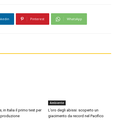
nkedin
Pinterest
WhatsApp
Ambiente
, in Italia il primo test per
L’oro degli abissi: scoperto un
 riproduzione
giacimento da record nel Pacifico