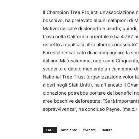
Il Champion Tree Project, un’associazione no
boschivo, ha prelevato alcuni campioni di Me
Motivo: cercare di clonarlo e usarlo, quindi, 
trova nella California orientale e ha 4.767 a
rispetto a qualsiasi altro albero conosciuto”,
Forestale incaricato di accompagnare la spe
italiano Matusalemme, negli anni Cinquant
scoperto e datato mediante un campione di le
National Tree Trust (organizzazione volontar
alberi negli Stati Uniti), ha affiancato il C
clonazione potrebbe portare dei benefici note
aree boschive deforestate: “Sarà importante
sopravvivenza”, ha concluso Payne. (ma.c.)
TAGS
ambiente
foreste
salute