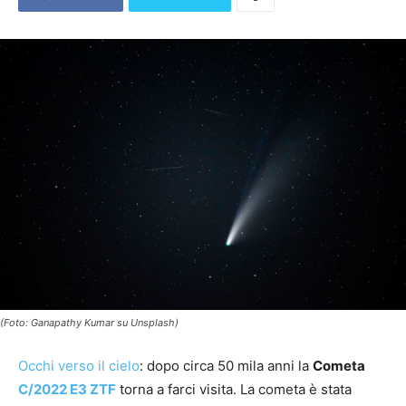
(Foto: Ganapathy Kumar su Unsplash)
Occhi verso il cielo
: dopo circa 50 mila anni la
Cometa
C/2022 E3 ZTF
torna a farci visita. La cometa è stata