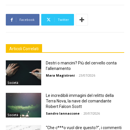
Facebook
Twitter
Articoli Correlati
Destri o mancini? Più del cervello conta
l’allenamento
Mara Magistroni
-
23/07/2026
Società
Le incredibili immagini del relitto della
Terra Nova, la nave del comandante
Robert Falcon Scott
Sandro Iannaccone
-
20/07/2026
Società
“Che c***o vuol dire questo?”, i commenti