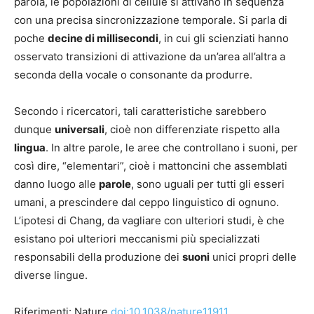
parola, le popolazioni di cellule si attivano in sequenza
con una precisa sincronizzazione temporale. Si parla di
poche
decine di millisecondi
, in cui gli scienziati hanno
osservato transizioni di attivazione da un’area all’altra a
seconda della vocale o consonante da produrre.
Secondo i ricercatori, tali caratteristiche sarebbero
dunque
universali
, cioè non differenziate rispetto alla
lingua
. In altre parole, le aree che controllano i suoni, per
così dire, “elementari”, cioè i mattoncini che assemblati
danno luogo alle
parole
, sono uguali per tutti gli esseri
umani, a prescindere dal ceppo linguistico di ognuno.
L’ipotesi di Chang, da vagliare con ulteriori studi, è che
esistano poi ulteriori meccanismi più specializzati
responsabili della produzione dei
suoni
unici propri delle
diverse lingue.
Riferimenti: Nature
doi:10.1038/nature11911