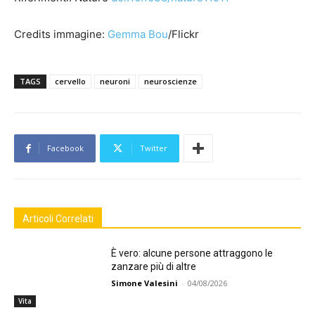
Credits immagine:
Gemma Bou
/Flickr
TAGS
cervello
neuroni
neuroscienze
Facebook
Twitter
Articoli Correlati
È vero: alcune persone attraggono le
zanzare più di altre
Simone Valesini
-
04/08/2026
Vita