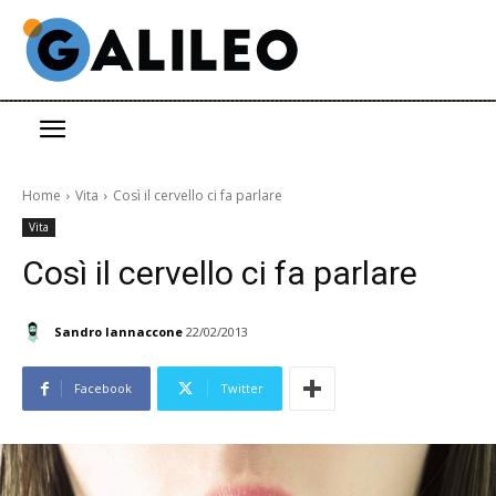
Home
Vita
Così il cervello ci fa parlare
Vita
Così il cervello ci fa parlare
Sandro Iannaccone
22/02/2013
Facebook
Twitter