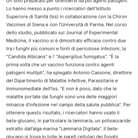
Un solo preparato per difendersi da più agenti patogeni.
Lo hanno messo a punto i ricercatori dell’Istituto
Superiore di Sanità (Iss) in collaborazione con la Chiron
Vaccines di Siena e con l’Università di Parma. Nel corso
dello studio, pubblicato sul Journal of Experimental
Medicine, il vaccino si è dimostrato efficace contro due
tra i funghi più comuni e fonti di pericolose infezioni, la
“Candida Albicans” e l’ “Aspergillus fumigatus”. “È la
prima volta che un vaccino funziona contro agenti
patogeni multipli”, ha spiegato Antonio Cassone, direttore
del Dipartimento di Malattie Infettive, Parassitarie e
Immunomediate dell’Iss. “E non è poco, dato che le
malattie portate dai funghi sono una delle maggiori
minacce d’infezione nel campo della salute pubblica”. Per
ottenere questo risultato, i ricercatori hanno usato il
beta-glucano, in particolare la laminaria, un polisaccaride
estratto dall’alga marina “Laminaria Digitata”. Il beta-
glucano si trova in tutte le pareti cellulari dei funghi