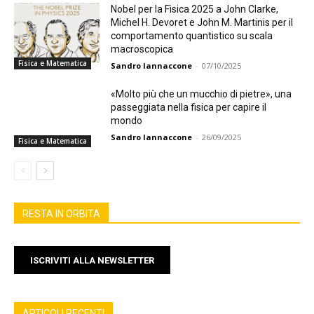
Nobel per la Fisica 2025 a John Clarke,
Michel H. Devoret e John M. Martinis per il
comportamento quantistico su scala
macroscopica
Fisica e Matematica
Sandro Iannaccone
-
07/10/2025
«Molto più che un mucchio di pietre», una
passeggiata nella fisica per capire il
mondo
Sandro Iannaccone
-
26/09/2025
Fisica e Matematica
RESTA IN ORBITA
ISCRIVITI ALLA NEWSLETTER
ARTICOLI RECENTI