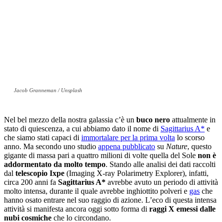
Jacob Granneman / Unsplash
Nel bel mezzo della nostra galassia c’è un
buco nero
attualmente in
stato di quiescenza, a cui abbiamo dato il nome di
Sagittarius A*
e
che siamo stati capaci di
immortalare per la prima volta
lo scorso
anno. Ma secondo uno studio
appena pubblicato
su
Nature
, questo
gigante di massa pari a quattro milioni di volte quella del Sole
non è
addormentato da molto tempo
. Stando alle analisi dei dati raccolti
dal
telescopio Ixpe
(Imaging X-ray Polarimetry Explorer), infatti,
circa 200 anni fa
Sagittarius A*
avrebbe avuto un periodo di attività
molto intensa, durante il quale avrebbe inghiottito polveri e
gas
che
hanno osato entrare nel suo raggio di azione. L’eco di questa intensa
attività si manifesta ancora oggi sotto forma di
raggi X emessi dalle
nubi cosmiche
che lo circondano.