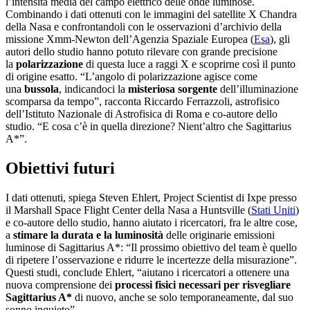
l’intensità media del campo elettrico delle onde luminose.
Combinando i dati ottenuti con le immagini del satellite X Chandra
della Nasa e confrontandoli con le osservazioni d’archivio della
missione Xmm-Newton dell’Agenzia Spaziale Europea (
Esa
), gli
autori dello studio hanno potuto rilevare con grande precisione
la
polarizzazione
di questa luce a raggi X e scoprirne così il punto
di origine esatto. “L’angolo di polarizzazione agisce come
una
bussola
, indicandoci la
misteriosa sorgente
dell’illuminazione
scomparsa da tempo”, racconta Riccardo Ferrazzoli, astrofisico
dell’Istituto Nazionale di Astrofisica di Roma e co-autore dello
studio. “E cosa c’è in quella direzione? Nient’altro che Sagittarius
A*”.
Obiettivi futuri
I dati ottenuti, spiega Steven Ehlert, Project Scientist di Ixpe presso
il Marshall Space Flight Center della Nasa a Huntsville (
Stati Uniti
)
e co-autore dello studio, hanno aiutato i ricercatori, fra le altre cose,
a
stimare la durata e la luminosità
delle originarie emissioni
luminose di Sagittarius A*: “Il prossimo obiettivo del team è quello
di ripetere l’osservazione e ridurre le incertezze della misurazione”.
Questi studi, conclude Ehlert, “aiutano i ricercatori a ottenere una
nuova comprensione dei
processi fisici necessari per risvegliare
Sagittarius A*
di nuovo, anche se solo temporaneamente, dal suo
sonno inquieto”.