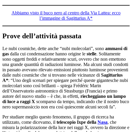
Abbiamo visto il buco nero al centro della Via Lattea: ecco
l’immagine di Sagittarius A*
Prove dell’attività passata
Le nubi cosmiche, dette anche “nubi molecolari”, sono
ammassi di
gas
dalla cui condensazione hanno origine le
stelle
. Solitamente
sono oggetti freddi e relativamente scuri, ovvero che non emettono
una grande quantità di radiazioni luminose. Ma alcuni studi condotti
in passato avevano rilevato emissioni piuttosto luminose provenienti
dalle nubi cosmiche che si trovano nelle vicinanze di
Sagittarius
A*
: “Uno degli scenari per spiegare perché queste gigantesche nubi
molecolari sono così brillanti – spiega Frédéric Marin
dell’Osservatorio astronomico di Strasburgo (Francia) e primo
autore del nuovo studio – è che, in effetti,
riecheggiano un lampo
di luce a raggi X
scomparso da tempo, indicando che il nostro buco
nero supermassiccio non era così quiescente alcuni secoli fa”.
Per studiare meglio questo fenomeno, il gruppo di ricerca ha
utilizzato, come dicevamo, il
telescopio Ixpe della
Nasa
, che
misura la polarizzazione della luce nei raggi X, ovvero la direzione e