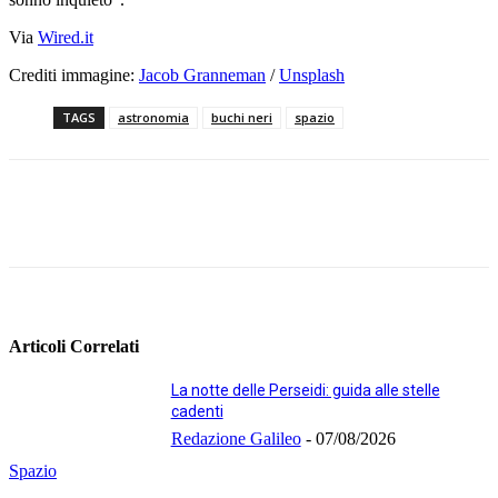
Via
Wired.it
Crediti immagine:
Jacob Granneman
/
Unsplash
TAGS
astronomia
buchi neri
spazio
Facebook
Twitter
Linkedin
Pinterest
Articoli Correlati
La notte delle Perseidi: guida alle stelle
cadenti
Redazione Galileo
-
07/08/2026
Spazio