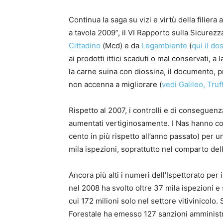
Continua la saga su vizi e virtù della filiera
a tavola 2009”, il VI Rapporto sulla Sicurez
Cittadino
(Mcd) e da
Legambiente
(
qui il do
ai prodotti ittici scaduti o mal conservati, 
la carne suina con diossina, il documento, 
non accenna a migliorare (
vedi Galileo, Tru
Rispetto al 2007, i controlli e di conseguen
aumentati vertiginosamente. I Nas hanno confi
cento in più rispetto all’anno passato) per un
mila ispezioni, soprattutto nel comparto dell
Ancora più alti i numeri dell’Ispettorato per 
nel 2008 ha svolto oltre 37 mila ispezioni e 
cui 172 milioni solo nel settore vitivinicolo
Forestale ha emesso 127 sanzioni amministra