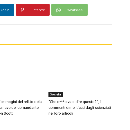
nkedin
Pinterest
WhatsApp
Società
i immagini del relitto della
“Che c***o vuol dire questo?”, i
 la nave del comandante
commenti dimenticati dagli scienziati
on Scott
nei loro articoli