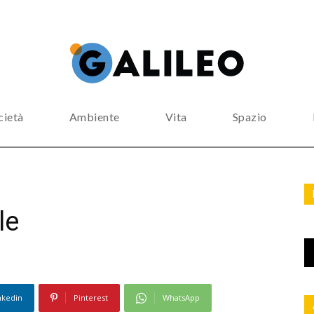
cietà
Ambiente
Vita
Spazio
le
nkedin
Pinterest
WhatsApp