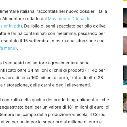
 alimentare italiana, raccontata nel nuovo dossier “Italia
za Alimentare redatto dal
Movimento Difesa del
ssier in pdf
). Dall’olio di semi spacciato per olio d’oliva,
a latte e farina contaminati con melamina, passando per
presentato il 15 settembre, mostra una situazione che
ffa menu
).
za i sequestri nel settore agroalimentare sono
scato oltre 34 milioni di chili di prodotti (il 142 per
 valore di circa 160 milioni di euro, frutto di oltre 28
a ristorazione, delle carni e degli allevamenti.
il controllo della qualità dei prodotti agroalimentari, che
sequestrato beni per un valore di 181 milioni di euro, di
. Sempre nel campo della produzione vinicola, il Corpo
tive per un importo superiore al milione di euro e