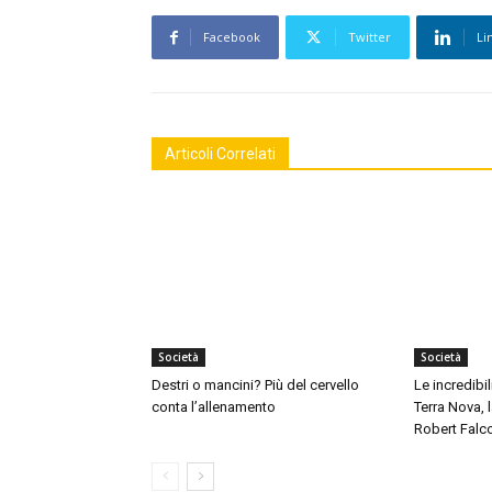
Facebook
Twitter
Li
Articoli Correlati
Società
Società
Destri o mancini? Più del cervello
Le incredibil
conta l’allenamento
Terra Nova,
Robert Falc