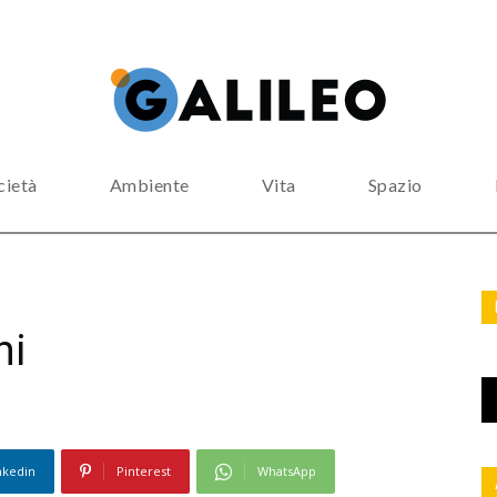
cietà
Ambiente
Vita
Spazio
hi
nkedin
Pinterest
WhatsApp