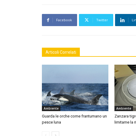
Facebook
Twitter
Li
Articoli Correlati
Ambiente
Ambiente
Guarda le orche come frantumano un
Zanzara tigre
pesce luna
limitarne la