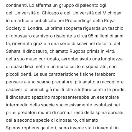
continenti. Lo afferma un gruppo di paleontologi
dell’Università di Chicago e dell’Università del Michigan,
in un articolo pubblicato nei Proceedings della Royal
Society di Londra. La prima scoperta riguarda un teschio
di dinosauro carnivoro risalente a circa 95 milioni di anni
fa, rinvenuto grazie a una serie di scavi nel deserto del
Sahara. Il dinosauro, chiamato Rugops primis in virtù
della suo muso corrugato, avrebbe avuto una lunghezza
di quasi dieci metri e un muso corto e squadrato, con
piccoli denti. Le sue caratteristiche fisiche farebbero
pensare a uno scarso predatore, più adatto a raccogliere
cadaveri di animali già morti che a lottare contro le prede.
Il dinosauro spazzino rappresenterebbe un esemplare
intermedio della specie successivamente evolutasi nei
primi predatori muniti di corna. I resti della spina dorsale
della seconda specie di dinosauro, chiamato
Spinostropheus gautieri, sono invece stati rinvenuti in