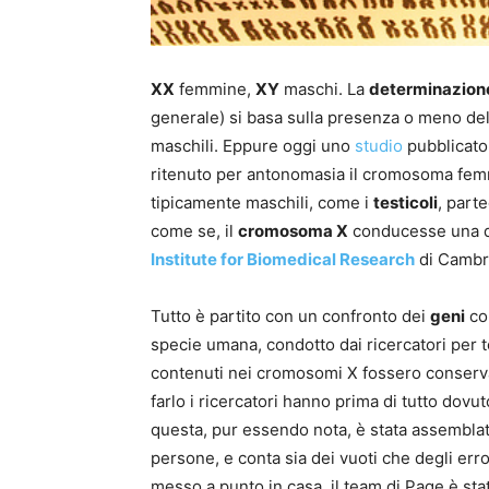
XX
femmine,
XY
maschi. La
determinazione
generale) si basa sulla presenza o meno de
maschili. Eppure oggi uno
studio
pubblicato
ritenuto per antonomasia il cromosoma femmi
tipicamente maschili, come i
testicoli
, part
come se, il
cromosoma X
conducesse una d
Institute for Biomedical Research
di Cambri
Tutto è partito con un confronto dei
geni
co
specie umana, condotto dai ricercatori per te
contenuti nei cromosomi X fossero conservati
farlo i ricercatori hanno prima di tutto dov
questa, pur essendo nota, è stata assembla
persone, e conta sia dei vuoti che degli err
messo a punto in casa, il team di Page è st