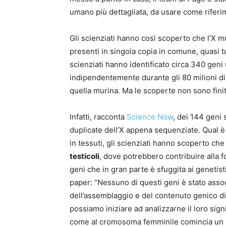
umano più dettagliata, da usare come riferim
Gli scienziati hanno così scoperto che l’X 
presenti in singola copia in comune, quasi t
scienziati hanno identificato circa 340 geni
indipendentemente durante gli 80 milioni di
quella murina. Ma le scoperte non sono finit
Infatti, racconta
Science Now
, dei 144 geni 
duplicate dell’X appena sequenziate. Qual è 
in tessuti, gli scienziati hanno scoperto ch
testicoli
, dove potrebbero contribuire alla 
geni che in gran parte è sfuggita ai geneti
paper: “Nessuno di questi geni è stato asso
dell’assemblaggio e del contenuto genico di
possiamo iniziare ad analizzarne il loro signi
come al cromosoma femminile comincia un p