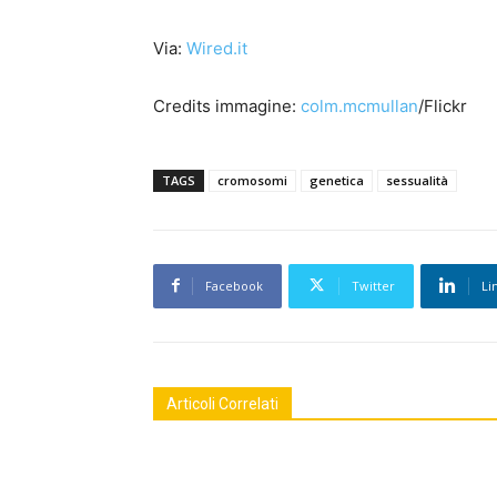
Via:
Wired.it
Credits immagine:
colm.mcmullan
/Flickr
TAGS
cromosomi
genetica
sessualità
Facebook
Twitter
Li
Articoli Correlati