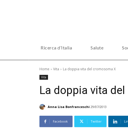
Ricerca d’Italia
Salute
So
Home
Vita
La doppia vita del cromosoma X
Vita
La doppia vita d
Anna Lisa Bonfranceschi
29/07/2013
Facebook
Twitter
Li