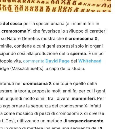
 del sesso
per la specie umana (e i mammiferi in
l
cromosoma Y
, che favorisce lo sviluppo di caratteri
 su Nature Genetics mostra che il
cromosoma X
,
nile, contiene alcuni geni espressi solo in organi
ecipando così alla produzione dello
sperma
. È un po’
oppia vita,
commenta
David Page
del
Whitehead
dge (Massachusetts), a capo dello studio.
ntenuti nel
cromosoma X
dei topi e quello della
stare la teoria, proposta molti anni fa, per cui i geni
 e quindi molto simili tra i diversi
mammiferi
. Per
uto aggiornare la sequenza del cromosoma X: infatti
ta come mosaico di pezzi di cromosomi X di diverse
ori. Così, utilizzando un metodo di
sequenziamento
ato in grado di mettere insieme una sequenza dell’
X