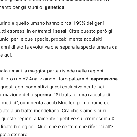
ento per gli studi di
genetica
.
murino e quello umano hanno circa il 95% dei geni
utti espressi in entrambi i
sessi
. Oltre questo però gli
 unici per le due specie, probabilmente acquisiti
 anni di storia evolutiva che separa la specie umana da
e qui.
solo umani la maggior parte risiede nelle regioni
il loro ruolo? Analizzando i loro pattern di
espressione
e questi geni sono attivi quasi esclusivamente nei
formazione dello
sperma
. “Si tratta di una raccolta di
sti medici”, commenta Jacob Mueller, primo nome del
ciato a un tratto mendeliano. Ora che siamo sicuri
 queste regioni altamente ripetitive sul cromosoma X,
ficato biologico”. Quel che è certo è che riferirsi all’X
o’ a stonare.