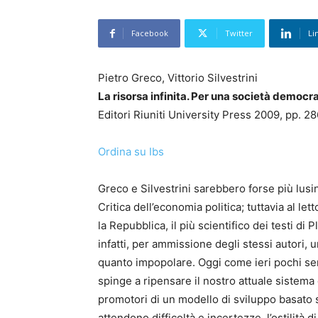
Facebook
Twitter
Li
Pietro Greco, Vittorio Silvestrini
La risorsa infinita. Per una società democ
Editori Riuniti University Press 2009, pp. 28
Ordina su Ibs
Greco e Silvestrini sarebbero forse più lusi
Critica dell’economia politica; tuttavia al le
la Repubblica, il più scientifico dei testi d
infatti, per ammissione degli stessi autori,
quanto impopolare. Oggi come ieri pochi sem
spinge a ripensare il nostro attuale sistema 
promotori di un modello di sviluppo basato
attendono difficoltà e incertezze, l’ostilità 