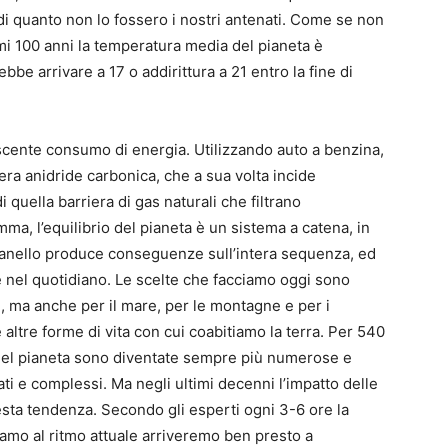
di quanto non lo fossero i nostri antenati. Come se non
imi 100 anni la temperatura media del pianeta è
bbe arrivare a 17 o addirittura a 21 entro la fine di
scente consumo di energia. Utilizzando auto a benzina,
fera anidride carbonica, che a sua volta incide
i quella barriera di gas naturali che filtrano
ma, l’equilibrio del pianeta è un sistema a catena, in
lo anello produce conseguenze sull’intera sequenza, ed
 nel quotidiano. Le scelte che facciamo oggi sono
oti, ma anche per il mare, per le montagne e per i
le altre forme di vita con cui coabitiamo la terra. Per 540
i del pianeta sono diventate sempre più numerose e
ati e complessi. Ma negli ultimi decenni l’impatto delle
sta tendenza. Secondo gli esperti ogni 3-6 ore la
amo al ritmo attuale arriveremo ben presto a