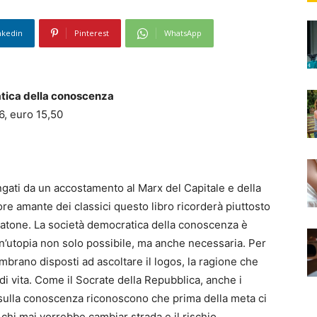
nkedin
Pinterest
WhatsApp
ratica della conoscenza
6, euro 15,50
ngati da un accostamento al Marx del Capitale e della
ttore amante dei classici questo libro ricorderà piuttosto
i Platone. La società democratica della conoscenza è
 un’utopia non solo possibile, ma anche necessaria. Per
brano disposti ad ascoltare il logos, la ragione che
di vita. Come il Socrate della Repubblica, anche i
 sulla conoscenza riconoscono che prima della meta ci
di chi mai vorrebbe cambiar strada e il rischio