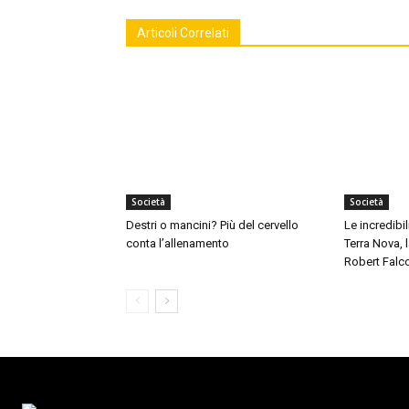
Articoli Correlati
Società
Società
Destri o mancini? Più del cervello
Le incredibil
conta l’allenamento
Terra Nova,
Robert Falc