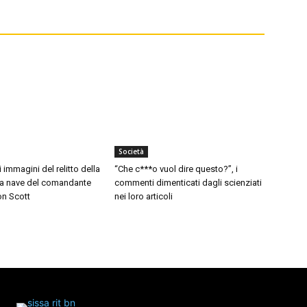
Società
i immagini del relitto della
“Che c***o vuol dire questo?”, i
 la nave del comandante
commenti dimenticati dagli scienziati
on Scott
nei loro articoli