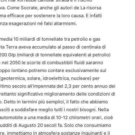
a. Come Socrate, anche gli autori de La risorsa
rma efficace per sostenere la loro causa. E infatti
nza esagerazioni né falsi allarmismi.
dia 10 miliardi di tonnellate tra petrolio e gas
eta Terra aveva accumulato al passo di centinaia di
 200 Gtp (miliardi di tonnellate equivalenti al petrolio)
he nel 2050 le scorte di combustibili fluidi saranno
roppo lontano potremo contare esclusivamente sul
(geotermica, solare, idroelettrica, nucleare) per
’ultimo secolo all’impennata del 2,3 per cento annuo dei
ettanto significativo miglioramento delle condizioni di
. Detto in termini più semplici, il fatto che abbiamo
citi a soddisfare meglio tutti i nostri bisogni. Nella
automobile a una media di 10-12 chilometri orari, cioè
 sudditi di Augusto 20 secoli fa. Solo che consumiamo
re, immettiamo in atmosfera sostanze inquinanti e il