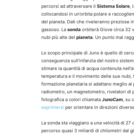
percorsi ad attraversare il
Sistema Solare
, 
collocandosi in un’orbita polare e raccoglie
del pianeta. Dati che riveleranno preziose i
gassoso. La
sonda
orbiterà Giove circa 32 v
nubi più alte del
pianeta
. Un punto mai ragg
Lo scopo principale di Juno è quello di cerc
conseguenza sull’infanzia del nostro sistema
stimare la quantità di acqua contenuta nell’
temperatura e il movimento delle sue nubi, tu
formazione planetaria si adattano meglio al
radiometro, un magnetometro, rivelatori di p
fotografica a colori chiamata
JunoCam
, su 
esprimersi
per orientare in direzioni divers
La sonda sta viaggiano a una velocità di 27 c
percorso quasi 3 miliardi di chilometri dal g