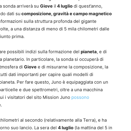
la sonda arriverà su
Giove
il
4 luglio
di quest’anno,
ndo dati su
composizione, gravità e campo magnetico
nformazioni sulla struttura profonda del gigante
olte, a una distanza di meno di 5 mila chilometri dalle
iunto prima.
are possibili indizi sulla formazione del
pianeta
, e di
 planetario. In particolare, la sonda si occuperà di
atmosfera di
Giove
e di misurarne la composizione, la
tti dati importanti per capire quali modelli di
 pianeta. Per fare questo, Juno è equipaggiata con un
articelle e due spettrometri, oltre a una macchina
cui i visitatori del sito Mission Juno
possono
e.
hilometri al secondo (relativamente alla Terra), e ha
iorno suo lancio. La sera del
4 luglio
(la mattina del 5 in