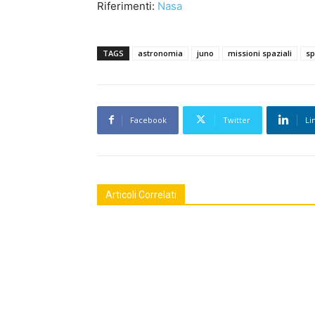
Riferimenti:
Nasa
TAGS
astronomia
juno
missioni spaziali
sp
Facebook
Twitter
Li
Articoli Correlati