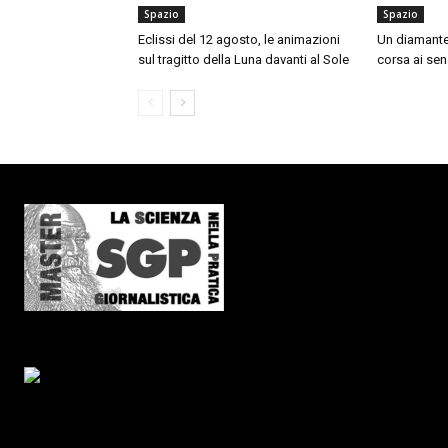
Spazio
Spazio
Eclissi del 12 agosto, le animazioni
Un diamante n
sul tragitto della Luna davanti al Sole
corsa ai sens