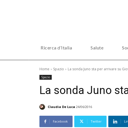
Ricerca d’Italia
Salute
So
Home
Spazio
La sonda Juno sta per arrivare su Gi
Spazio
La sonda Juno sta
Claudia De Luca
24/06/2016
Facebook
Twitter
Li