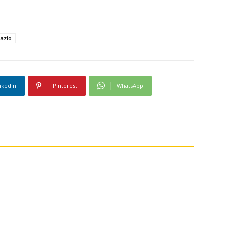
azio
nkedin
Pinterest
WhatsApp