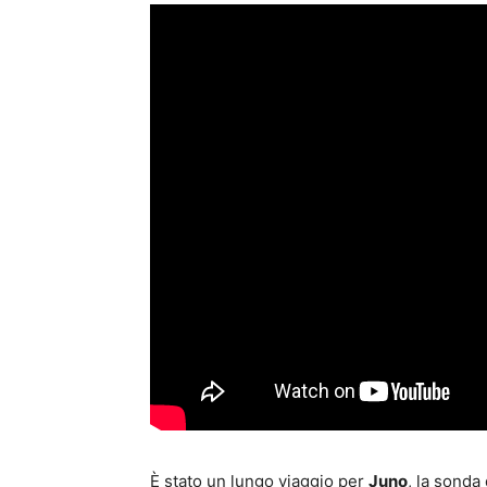
È stato un lungo viaggio per
Juno
, la sonda