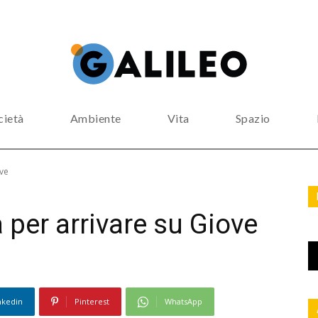
cietà
Ambiente
Vita
Spazio
ove
 per arrivare su Giove
nkedin
Pinterest
WhatsApp