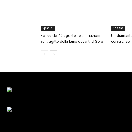
Spazio
Spazio
Eclissi del 12 agosto, le animazioni
Un diamante n
sul tragitto della Luna davanti al Sole
corsa ai sens