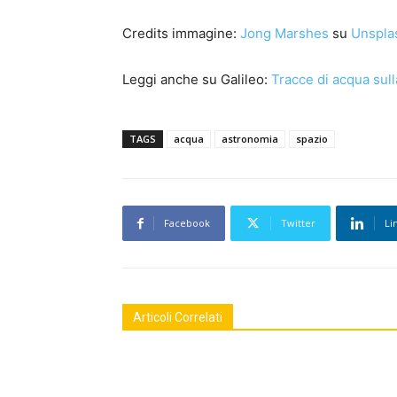
Credits immagine:
Jong Marshes
su
Unspla
Leggi anche su Galileo:
Tracce di acqua sull
TAGS
acqua
astronomia
spazio
Facebook
Twitter
Li
Articoli Correlati