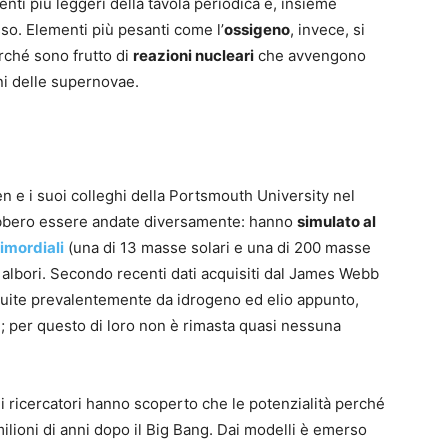
menti più leggeri della tavola periodica e, insieme
so. Elementi più pesanti come l’
ossigeno
, invece, si
rché sono frutto di
reazioni nucleari
che avvengono
oni delle supernovae.
en e i suoi colleghi della Portsmouth University nel
bbero essere andate diversamente: hanno
simulato al
rimordiali
(una di 13 masse solari e una di 200 masse
oi albori. Secondo recenti dati acquisiti dal James Webb
tuite prevalentemente da idrogeno ed elio appunto,
 per questo di loro non è rimasta quasi nessuna
 i ricercatori hanno scoperto che le potenzialità perché
ilioni di anni dopo il Big Bang. Dai modelli è emerso