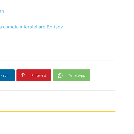
sh
a cometa interstellare Borisov
nkedin
Pinterest
WhatsApp