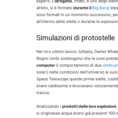
esperti. L’
idrogeno
, infatti, è uno degli ele
all’elio, si è formato
durante il
Big Bang
stes
sono formati in un momento successivo, pe
all’interno delle stelle o durante le esplosi
Simulazioni di protostelle
Nel loro ultimo lavoro, tuttavia, Daniel Whal
Regno Unito sostengono che le cose potre
computer
il comportamento di due
stelle p
solari) nelle condizioni dell’Universo ai su
Space Telescope queste prime stelle, costi
erano caldissime e bruciavano velocemente;
traccia.
Analizzando i
prodotti delle loro esplosioni
,
si originasse acqua erano già presenti 100 m