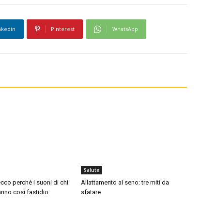
nkedin
Pinterest
WhatsApp
Salute
cco perché i suoni di chi
Allattamento al seno: tre miti da
nno così fastidio
sfatare