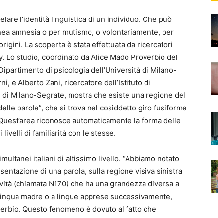
lare l’identità linguistica di un individuo. Che può
nea amnesia o per mutismo, o volontariamente, per
origini. La scoperta è stata effettuata da ricercatori
gy. Lo studio, coordinato da Alice Mado Proverbio del
 Dipartimento di psicologia dell’Università di Milano-
, e Alberto Zani, ricercatore dell’Istituto di
 di Milano-Segrate, mostra che esiste una regione del
delle parole”, che si trova nel cosiddetto giro fusiforme
. Quest’area riconosce automaticamente la forma delle
livelli di familiarità con le stesse.
imultanei italiani di altissimo livello. “Abbiamo notato
esentazione di una parola, sulla regione visiva sinistra
tività (chiamata N170) che ha una grandezza diversa a
a lingua madre o a lingue apprese successivamente,
overbio. Questo fenomeno è dovuto al fatto che