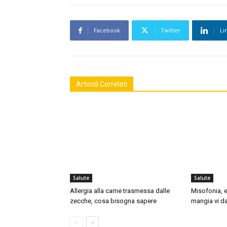
Facebook
Twitter
Li
Articoli Correlati
Salute
Salute
Allergia alla carne trasmessa dalle
Misofonia, e
zecche, cosa bisogna sapere
mangia vi da