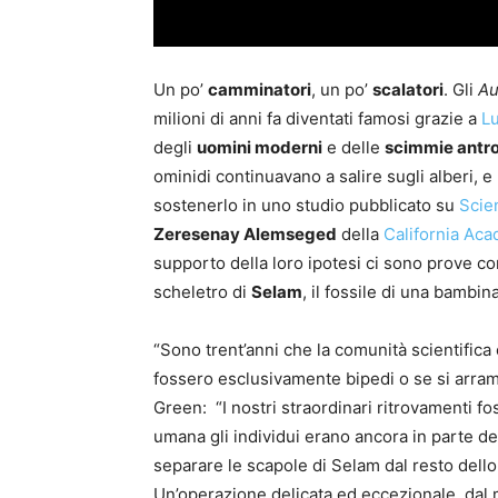
Un po’
camminatori
, un po’
scalatori
. Gli
Au
milioni di anni fa diventati famosi grazie a
L
degli
uomini moderni
e delle
scimmie antr
ominidi continuavano a salire sugli alberi, 
sostenerlo in uno studio pubblicato su
Scie
Zeresenay Alemseged
della
California Ac
supporto della loro ipotesi ci sono prove c
scheletro di
Selam
, il fossile di una bambin
“Sono trent’anni che la comunità scientifica 
fossero esclusivamente bipedi o se si arram
Green: “I nostri straordinari ritrovamenti fo
umana gli individui erano ancora in parte deg
separare le scapole di Selam dal resto dello
Un’operazione delicata ed eccezionale, dal 