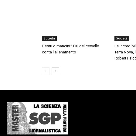
Società
Società
Destri o mancini? Più del cervello
Le incredibil
conta l’allenamento
Terra Nova,
Robert Falc