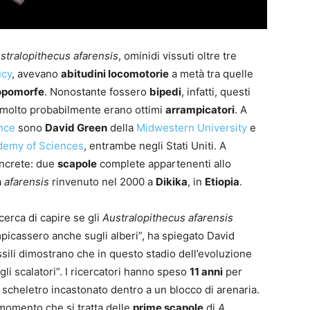
stralopithecus afarensis
, ominidi vissuti oltre tre
ucy
, avevano
abitudini locomotorie
a metà tra quelle
opomorfe
. Nonostante fossero
bipedi
, infatti, questi
e molto probabilmente erano ottimi
arrampicatori
. A
nce
sono
David Green
della
Midwestern University
e
ademy of Sciences
, entrambe negli Stati Uniti. A
oncrete: due
scapole
complete appartenenti allo
a
afarensis
rinvenuto nel 2000 a
Dikika
, in
Etiopia
.
cerca di capire se gli
Australopithecus afarensis
picassero anche sugli alberi”, ha spiegato David
ssili dimostrano che in questo stadio dell’evoluzione
li scalatori”. I ricercatori hanno speso
11 anni
per
 scheletro incastonato dentro a un blocco di arenaria.
momento che si tratta delle
prime scapole
di
A.