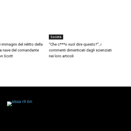
Società
i immagini del relitto della
“Che c***o vuol dire questo?”, i
 la nave del comandante
commenti dimenticati dagli scienziati
on Scott
nei loro articoli