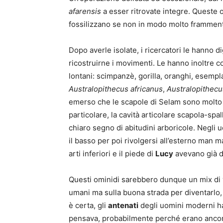
afarensis
a esser ritrovate integre. Queste o
fossilizzano se non in modo molto framment
Dopo averle isolate, i ricercatori le hanno 
ricostruirne i movimenti. Le hanno inoltre 
lontani: scimpanzè, gorilla, oranghi, esempl
Australopithecus africanus
,
Australopithecu
emerso che le scapole di Selam sono molto s
particolare, la cavità articolare scapola-spa
chiaro segno di abitudini arboricole. Negli u
il basso per poi rivolgersi all’esterno man ma
arti inferiori e il piede di
Lucy
avevano già d
Questi ominidi sarebbero dunque un mix di 
umani ma sulla buona strada per diventarlo
è certa, gli
antenati
degli uomini moderni ha
pensava, probabilmente perché erano anco