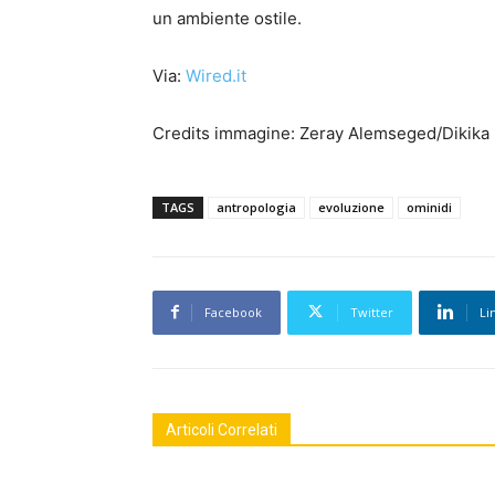
un ambiente ostile.
Via:
Wired.it
Credits immagine: Zeray Alemseged/Dikika
TAGS
antropologia
evoluzione
ominidi
Facebook
Twitter
Li
Articoli Correlati