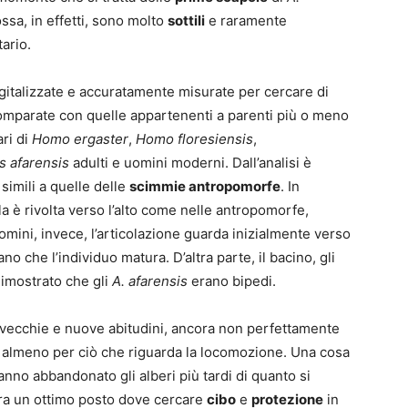
ssa, in effetti, sono molto
sottili
e raramente
ario.
digitalizzate e accuratamente misurate per cercare di
comparate con quelle appartenenti a parenti più o meno
ari di
Homo ergaster
,
Homo floresiensis
,
s afarensis
adulti e uomini moderni. Dall’analisi è
imili a quelle delle
scimmie antropomorfe
. In
lla è rivolta verso l’alto come nelle antropomorfe,
omini, invece, l’articolazione guarda inizialmente verso
no che l’individuo matura. D’altra parte, il bacino, gli
imostrato che gli
A. afarensis
erano bipedi.
vecchie e nuove abitudini, ancora non perfettamente
, almeno per ciò che riguarda la locomozione. Una cosa
nno abbandonato gli alberi più tardi di quanto si
ra un ottimo posto dove cercare
cibo
e
protezione
in