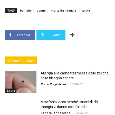
TAGS
bambini
donne
mortalità infantile
salute
Facebook
Twitter
Articoli Correlati
Allergia alla carne trasmessa dalle zecche,
cosa bisogna sapere
Mara Magistroni
-
06/08/2026
Salute
Misofonia, ecco perché i suoni di chi
mangia vi danno così fastidio
Sandro Iannaccone
-
05/08/2026