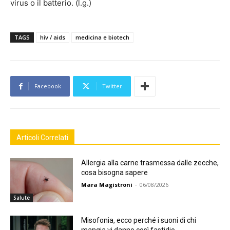
virus o il batterio. (l.g.)
TAGS
hiv / aids
medicina e biotech
Facebook
Twitter
Articoli Correlati
Allergia alla carne trasmessa dalle zecche,
cosa bisogna sapere
Mara Magistroni
-
06/08/2026
Salute
Misofonia, ecco perché i suoni di chi
mangia vi danno così fastidio