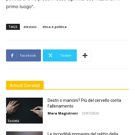
primo luogo”.
TAGS
elezioni
etica e politica
Facebook
Twitter
Articoli Correlati
Destri o mancini? Più del cervello conta
l’allenamento
Mara Magistroni
-
23/07/2026
Società
Le incredibili immagini del relitto della