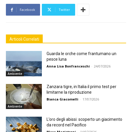
Facebook
Twitter
Articoli Correlati
Guarda le orche come frantumano un
pesce luna
Anna Lisa Bonfranceschi
-
24/07/2026
Ambiente
Zanzara tigre, in Italia il primo test per
limitarne la riproduzione
Bianca Giacomelli
-
17/07/2026
Ambiente
L’oro degli abissi: scoperto un giacimento
da record nel Pacifico
Mara Magistroni
-
14/07/2026