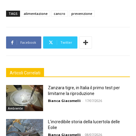
TAGS
alimentazione
cancro
prevenzione
Facebook
Twitter
Articoli Correlati
Zanzara tigre, in Italia il primo test per
limitarne la riproduzione
Bianca Giacomelli
-
17/07/2026
Ambiente
L’incredibile storia della lucertola delle
Eolie
Bianca Giacomelli
-
08/07/2026