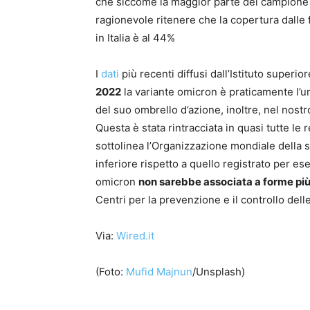
che siccome la maggior parte del campione
ragionevole ritenere che la copertura dalle
in Italia è al 44%
I
dati
più recenti diffusi dall’Istituto superior
2022
la variante omicron è praticamente l’un
del suo ombrello d’azione, inoltre, nel nost
Questa è stata rintracciata in quasi tutte le 
sottolinea l’Organizzazione mondiale della s
inferiore rispetto a quello registrato per es
omicron
non sarebbe associata a forme più
Centri per la prevenzione e il controllo delle
Via:
Wired.it
(Foto:
Mufid Majnun
/Unsplash)