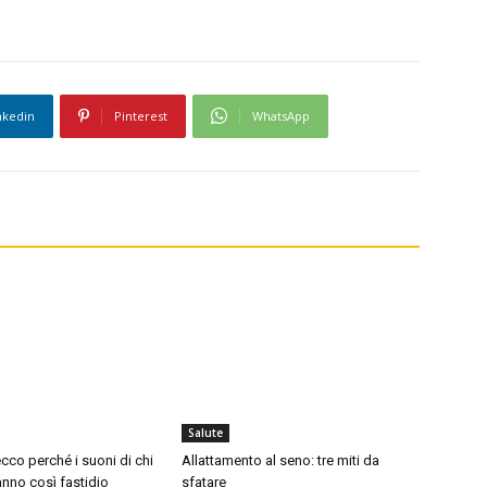
nkedin
Pinterest
WhatsApp
Salute
cco perché i suoni di chi
Allattamento al seno: tre miti da
nno così fastidio
sfatare