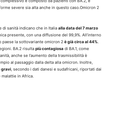
 complessivo è composto da pazienti con BA.2, è
 forme severe sia alta anche in questo caso.Omicron 2
e di sanità indicano che in Italia
alla data del 7 marzo
ica presente, con una diffusione del 99,9%. All’interno
ro paese la sottovariante omicron 2
è già circa al 44%
.
regioni. BA.2 risulta
più contagiosa
di BA.1, come
anità, anche se l’aumento della trasmissibilità è
empio al passaggio dalla delta alla omicron. Inoltre,
 gravi
, secondo i dati danesi e sudafricani, riportati dai
 malattie in Africa.