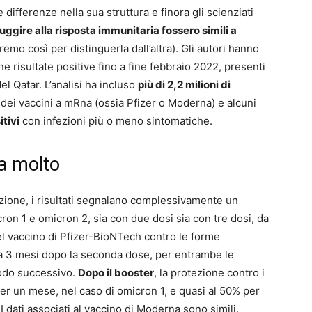
ifferenze nella sua struttura e finora gli scienziati
uggire alla risposta immunitaria fossero simili a
emo così per distinguerla dall’altra). Gli autori hanno
ne risultate positive fino a fine febbraio 2022, presenti
el Qatar. L’analisi ha incluso
più di 2,2 milioni di
 dei vaccini a mRna (ossia Pfizer o Moderna) e alcuni
itivi
con infezioni più o meno sintomatiche.
a molto
ezione, i risultati segnalano complessivamente un
on 1 e omicron 2, sia con due dosi sia con tre dosi, da
l vaccino di Pfizer-BioNTech contro le forme
 a 3 mesi dopo la seconda dose, per entrambe le
iodo successivo.
Dopo il booster
, la protezione contro i
per un mese, nel caso di omicron 1, e quasi al 50% per
 dati associati al vaccino di Moderna sono simili.