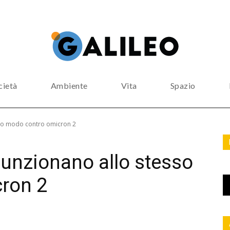
cietà
Ambiente
Vita
Spazio
sso modo contro omicron 2
funzionano allo stesso
ron 2