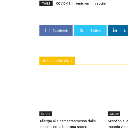
TAGS
COVID-19
omicron
vaccini
Facebook
Twitter
Li
Articoli Correlati
Salute
Salute
Allergia alla carne trasmessa dalle
Misofonia, e
zecche, cosa bisogna sapere
mangia vi da