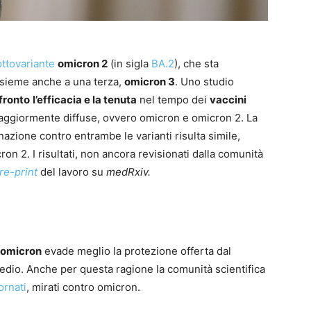
ottovariante
omicron 2
(in sigla
BA.2
), che sta
nsieme anche a una terza,
omicron 3
. Uno studio
fronto
l’efficacia e la tenuta
nel tempo dei
vaccini
ggiormente diffuse, ovvero omicron e omicron 2. La
nazione contro entrambe le varianti risulta simile,
 2. I risultati, non ancora revisionati dalla comunità
re-print
del lavoro su
medRxiv.
omicron
evade meglio la protezione offerta dal
medio. Anche per questa ragione la comunità scientifica
ornati
, mirati contro omicron.