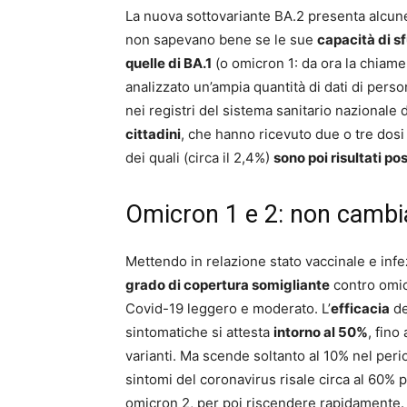
La nuova sottovariante BA.2 presenta alcune d
non sapevano bene se le sue
capacità di sf
quelle di BA.1
(o omicron 1: da ora la chiamer
analizzato un’ampia quantità di dati di perso
nei registri del sistema sanitario nazionale d
cittadini
, che hanno ricevuto due o tre dosi
dei quali (circa il 2,4%)
sono poi risultati pos
Omicron 1 e 2: non cambi
Mettendo in relazione stato vaccinale e inf
grado di copertura somigliante
contro omicr
Covid-19 leggero e moderato. L’
efficacia
de
sintomatiche si attesta
intorno al 50%
, fino
varianti. Ma scende soltanto al 10% nel per
sintomi del coronavirus risale circa al 60% 
omicron 2, per poi riscendere rapidamente. I