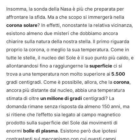
Insomma, la sonda della Nasa è più che preparata per
affrontare la sfida. Ma a che scopo si immergerà nella
corona
solare
? In effetti, nonostante la relativa vicinanza,
esistono almeno due misteri che dobbiamo ancora
chiarire sulla natura della nostra stella. Il primo riguarda
proprio la corona, o meglio la sua temperatura. Come in
tutte le stelle, il nucleo del Sole è il suo punto più caldo, e
allontanandosi fino a raggiungerne la
superficie
ci si
trova a una temperatura non molto superiore ai
5.500
gradi centigradi. Come è possibile, allora, che la
corona
,
ancora più distante dal nucleo, abbia una temperatura
stimata di oltre
un milione di gradi
centigradi? La
domanda rimane senza risposta da almeno 150 anni, ma
si ritiene che l’effetto sia legato al campo magnetico
prodotto sulla superficie del Sole dai movimenti di
enormi
bolle
di
plasma
. Esistono però due ipotesi
contrastanti sul meccanismo con cui questi campi