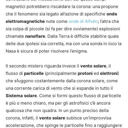
magnetici potrebbero riscaldare la corona: una propone
che il fenomeno sia legato all’azione di specifiche
onde
elettromagnetiche
note come
onde di Alfvén
; l’altra che
sia colpa di piccole (si fa per dire ovviamente) esplosioni
chiamate
nanoflare
. Dalla Terra è difficile stabilire quale
delle due ipotesi sia corretta, ma con una sonda in loco la
Nasa è sicura di poter risolvere l’enigma.
Il secondo mistero riguarda invece il
vento
solare
, il
flusso di
particelle
(principalmente
protoni
ed
elettroni
)
che sfuggono costantemente dalla corona solare, come
una corrente carica di vento che si espande in tutto il
Sistema
solare
. Come si formi questo flusso di particelle
è più o meno chiaro, ma per gli astrofisici c’è ancora
qualcosa che non quadra. In un punto preciso della
corona, infatti, il
vento
solare
subisce un’improvvisa
accelerazione, che spinge le particelle fino a raggiungere