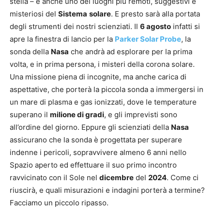
stella – è anche uno dei luoghi più remoti, suggestivi e
misteriosi del
Sistema
solare
. E presto sarà alla portata
degli strumenti dei nostri scienziati. Il
6 agosto
infatti si
apre la finestra di lancio per la
Parker Solar Probe
, la
sonda della
Nasa
che andrà ad esplorare per la prima
volta, e in prima persona, i misteri della corona solare.
Una missione piena di incognite, ma anche carica di
aspettative, che porterà la piccola sonda a immergersi in
un mare di plasma e gas ionizzati, dove le temperature
superano il
milione di gradi
, e gli imprevisti sono
all’ordine del giorno. Eppure gli scienziati della
Nasa
assicurano che la sonda è progettata per superare
indenne i pericoli, sopravvivere almeno 6 anni nello
Spazio aperto ed effettuare il suo primo incontro
ravvicinato con il Sole nel
dicembre
del
2024
. Come ci
riuscirà, e quali misurazioni e indagini porterà a termine?
Facciamo un piccolo ripasso.