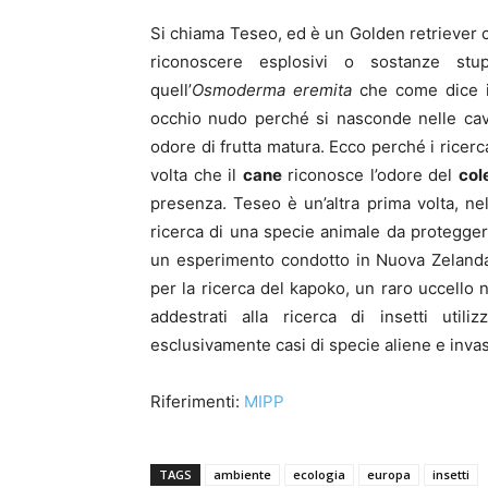
Si chiama Teseo, ed è un Golden retriever 
riconoscere esplosivi o sostanze stu
quell’
Osmoderma eremita
che come dice il
occhio nudo perché si nasconde nelle cavi
odore di frutta matura. Ecco perché i ricerc
volta che il
cane
riconosce l’odore del
col
presenza. Teseo è un’altra prima volta, ne
ricerca di una specie animale da protegger
un esperimento condotto in Nuova Zelanda
per la ricerca del kapoko, un raro uccello n
addestrati alla ricerca di insetti uti
esclusivamente casi di specie aliene e invasi
Riferimenti:
MIPP
TAGS
ambiente
ecologia
europa
insetti