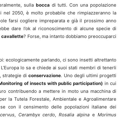
eralmente, sulla
bocca
di tutti. Con una popolazione
i nel 2050, è molto probabile che rimpiazzeranno la
ole farsi cogliere impreparata e già il prossimo anno
rebbe dare l’ok al riconoscimento di alcune specie di
e
cavallette
? Forse, ma intanto dobbiamo preoccuparci
pi: ecologicamente parlando, ci sono insetti altrettanto
L’Europa lo sa e chiede ai suoi stati membri di tenerli
, strategie di
conservazione
. Uno degli ultimi progetti
onitoring of insects with public participation)
in cui
i euro contribuendo a mettere in moto una macchina di
 per la Tutela Forestale, Ambientale e Agroalimentare
ese con il censimento delle popolazioni italiane dei
cervus
,
Cerambyx cerdo
,
Rosalia alpina
e
Morimus