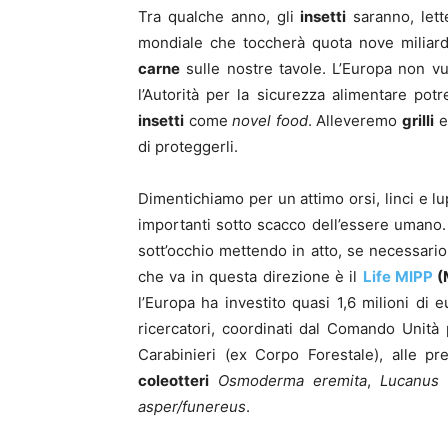
Tra qualche anno, gli
insetti
saranno, lett
mondiale che toccherà quota nove miliard
carne
sulle nostre tavole. L’Europa non vu
l’Autorità per la sicurezza alimentare pot
insetti
come
novel food
. Alleveremo
grilli
di proteggerli.
Dimentichiamo per un attimo orsi, linci e lu
importanti sotto scacco dell’essere umano. 
sott’occhio mettendo in atto, se necessario
che va in questa direzione è il
Life MIPP
(M
l’Europa ha investito quasi 1,6 milioni d
ricercatori, coordinati dal Comando Unità
Carabinieri (ex Corpo Forestale), alle pr
coleotteri
Osmoderma eremita
,
Lucanus 
asper/funereus
.