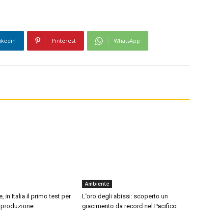
nkedin
Pinterest
WhatsApp
Ambiente
, in Italia il primo test per
L’oro degli abissi: scoperto un
 riproduzione
giacimento da record nel Pacifico