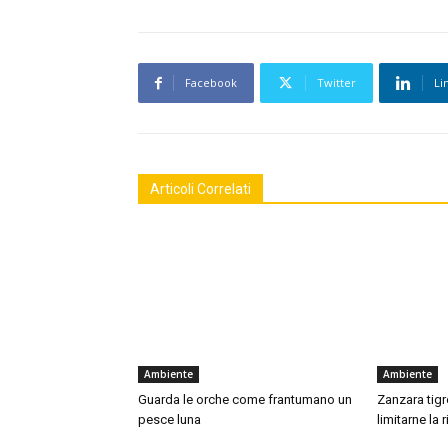
Facebook
Twitter
Li
Articoli Correlati
Ambiente
Ambiente
Guarda le orche come frantumano un
Zanzara tigre
pesce luna
limitarne la