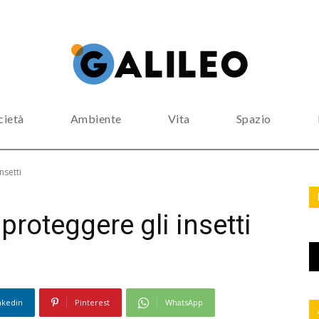
cietà
Ambiente
Vita
Spazio
nsetti
roteggere gli insetti
nkedin
Pinterest
WhatsApp