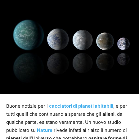
Buone notizie per i
cacciatori di pianeti abitabili
, e per
tutti quelli che continuano a sperare che gli
alieni
, da
qualche parte, esistano veramente. Un nuovo studio
pubblicato su
Nature
rivede infatti al rialzo il numero di
pianeti
dell’Universo che potrebbero
ospitare forme di