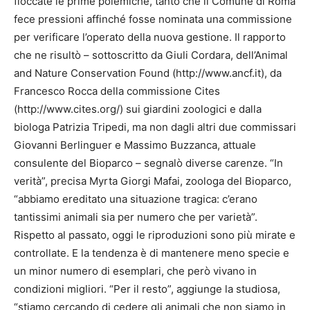
fioccate le prime polemiche, tanto che il Comune di Roma
fece pressioni affinché fosse nominata una commissione
per verificare l’operato della nuova gestione. Il rapporto
che ne risultò – sottoscritto da Giuli Cordara, dell’Animal
and Nature Conservation Found (http://www.ancf.it), da
Francesco Rocca della commissione Cites
(http://www.cites.org/) sui giardini zoologici e dalla
biologa Patrizia Tripedi, ma non dagli altri due commissari
Giovanni Berlinguer e Massimo Buzzanca, attuale
consulente del Bioparco – segnalò diverse carenze. “In
verità”, precisa Myrta Giorgi Mafai, zoologa del Bioparco,
“abbiamo ereditato una situazione tragica: c’erano
tantissimi animali sia per numero che per varietà”.
Rispetto al passato, oggi le riproduzioni sono più mirate e
controllate. E la tendenza è di mantenere meno specie e
un minor numero di esemplari, che però vivano in
condizioni migliori. “Per il resto”, aggiunge la studiosa,
“stiamo cercando di cedere gli animali che non siamo in