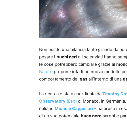
Non esiste una bilancia tanto grande da pot
pesare i
buchi neri
gli scienziati hanno semp
le cose potrebbero cambiare grazie al
mono
Nature
propone infatti un nuovo modello per
comportamento del
gas
all’interno di una
g
La ricerca è stata coordinata da
Timothy Da
Observatory
(Eso)
di Monaco, in Germania. Il
italiano
Michele Cappellari
– ha preso in e
di un suo potenziale
buco nero
sarebbe pari