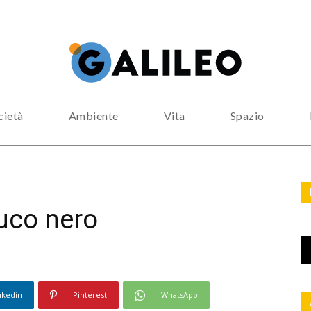
cietà
Ambiente
Vita
Spazio
uco nero
nkedin
Pinterest
WhatsApp