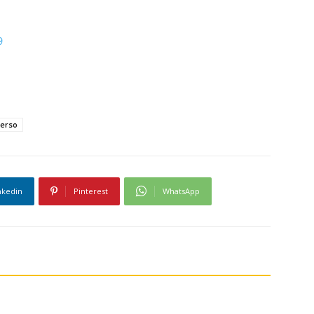
9
verso
nkedin
Pinterest
WhatsApp