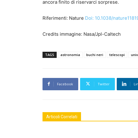
ancora finito di riservarci sorprese.
Riferimenti: Nature
Doi: 10.1038/nature1181
Credits immagine: Nasa/Jpl-Caltech
TAGS
astronomia
buchi neri
telescopi
uni
Facebook
Twitter
Li
Articoli Correlati