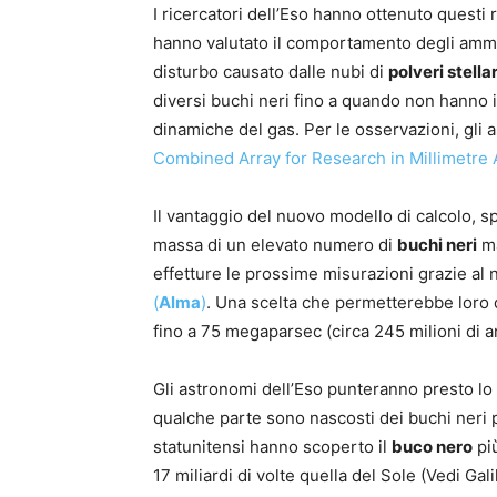
I ricercatori dell’Eso hanno ottenuto questi r
hanno valutato il comportamento degli amm
disturbo causato dalle nubi di
polveri stellar
diversi buchi neri fino a quando non hanno i
dinamiche del gas. Per le osservazioni, gli 
Combined Array for Research in Millimetre
Il vantaggio del nuovo modello di calcolo, spi
massa di un elevato numero di
buchi neri
ma
effetture le prossime misurazioni grazie al
(
Alma
)
. Una scelta che permetterebbe loro d
fino a 75 megaparsec (circa 245 milioni di 
Gli astronomi dell’Eso punteranno presto l
qualche parte sono nascosti dei buchi neri pi
statunitensi hanno scoperto il
buco nero
più
17 miliardi di volte quella del Sole (Vedi Gal