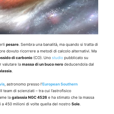
erli
pesare
. Sembra una banalità, ma quando si tratta di
re dovuto ricorrere a metodi di calcolo alternativi. Ma
ssido di carbonio
(CO). Uno
studio
pubblicato su
 valutare la
massa di un buco nero
deducendola dal
alassia
.
vis
, astronomo presso l’
European Southern
 team di scienziati – tra cui l’astrofisico
same la
galassia NGC 4526
e ha stimato che la massa
 a 450 milioni di volte quella del nostro
Sole
.