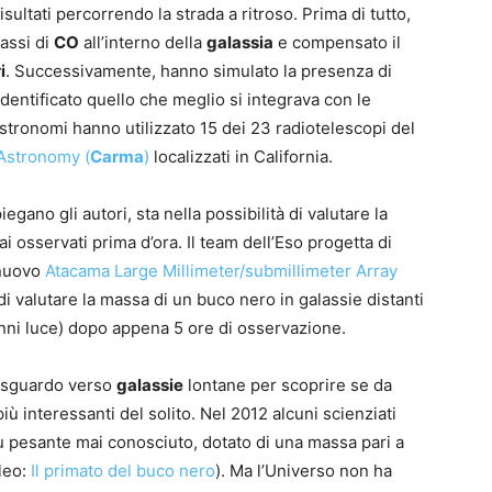
isultati percorrendo la strada a ritroso. Prima di tutto,
assi di
CO
all’interno della
galassia
e compensato il
i
. Successivamente, hanno simulato la presenza di
dentificato quello che meglio si integrava con le
astronomi hanno utilizzato 15 dei 23 radiotelescopi del
 Astronomy (
Carma
)
localizzati in California.
egano gli autori, sta nella possibilità di valutare la
i osservati prima d’ora. Il team dell’Eso progetta di
 nuovo
Atacama Large Millimeter/submillimeter Array
i valutare la massa di un buco nero in galassie distanti
anni luce) dopo appena 5 ore di osservazione.
o sguardo verso
galassie
lontane per scoprire se da
ù interessanti del solito. Nel 2012 alcuni scienziati
 pesante mai conosciuto, dotato di una massa pari a
ileo:
Il primato del buco nero
). Ma l’Universo non ha