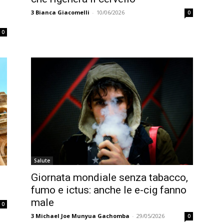
3
Bianca Giacomelli
-
10/06/2026
0
0
Salute
Giornata mondiale senza tabacco,
fumo e ictus: anche le e-cig fanno
male
0
3
Michael Joe Munyua Gachomba
-
29/05/2026
0