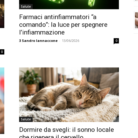
Salute
Farmaci antinfiammatori “a
comando”: la luce per spegnere
l’infiammazione
3
Sandro Iannaccone
-
13/06/2026
0
0
Salute
Dormire da svegli: il sonno locale
che rigenera il cervello