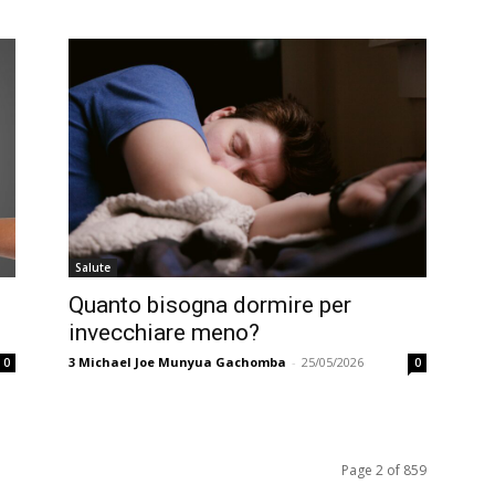
Salute
Quanto bisogna dormire per
invecchiare meno?
3
Michael Joe Munyua Gachomba
-
25/05/2026
0
0
Page 2 of 859