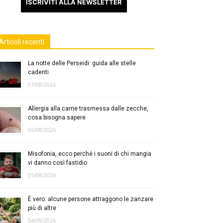
ISCRIVITI ALLA NEWSLETTER
Articoli recenti
La notte delle Perseidi: guida alle stelle
cadenti
07/08/2026
Allergia alla carne trasmessa dalle zecche,
cosa bisogna sapere
06/08/2026
Misofonia, ecco perché i suoni di chi mangia
vi danno così fastidio
05/08/2026
È vero: alcune persone attraggono le zanzare
più di altre
04/08/2026