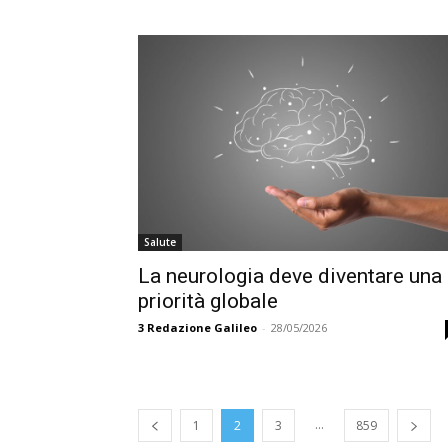
Salute
La neurologia deve diventare una
priorità globale
3
Redazione Galileo
-
28/05/2026
...
1
2
3
859