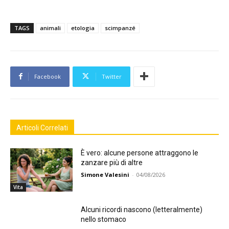
TAGS
animali
etologia
scimpanzé
Facebook
Twitter
Articoli Correlati
È vero: alcune persone attraggono le
zanzare più di altre
Simone Valesini
-
04/08/2026
Vita
Alcuni ricordi nascono (letteralmente)
nello stomaco