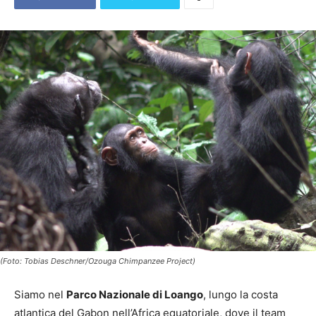
(Foto: Tobias Deschner/Ozouga Chimpanzee Project)
Siamo nel
Parco Nazionale di Loango
, lungo la costa
atlantica del Gabon nell’Africa equatoriale, dove il team