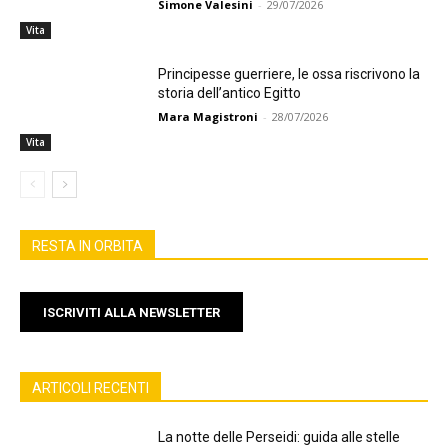
Simone Valesini
-
29/07/2026
Vita
Principesse guerriere, le ossa riscrivono la
storia dell’antico Egitto
Mara Magistroni
-
28/07/2026
Vita
RESTA IN ORBITA
ISCRIVITI ALLA NEWSLETTER
ARTICOLI RECENTI
La notte delle Perseidi: guida alle stelle