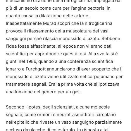
meccanismo di azione della nitroglicerina, impiegata da
più di un secolo come cura per l’angina pectoris, in
quanto causa la dilatazione delle arterie.
Inaspettatamente Murad scoprì che la nitroglicerina
provoca il rilassamento della muscolatura dei vasi
sanguigni perché rilascia monossido di azoto. Sebbene
l’idea fosse affascinante, all’epoca non vi erano dati
scientifici per approfondire questa tesi. Alla svolta si è
giunti nel 1986, quando a una conferenza scientifica
Ignarro e Furchgott annunciarono di aver scoperto che il
monossido di azoto viene utilizzato nel corpo umano per
trasmettere segnali. Era la prima volta che si ipotizzava
una funzione del genere per un gas.
Secondo l’ipotesi degli scienziati, alcune molecole
segnale, come ormoni e neurotrasmettitori, circolano
nell’epitelio che riveste un vaso sanguigno parzialmente
occluso da placche di colesterolo. In risposta a tali