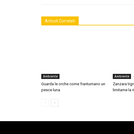
Articoli Correlati
Ambiente
Ambiente
Guarda le orche come frantumano un
Zanzara tigre
pesce luna
limitarne la