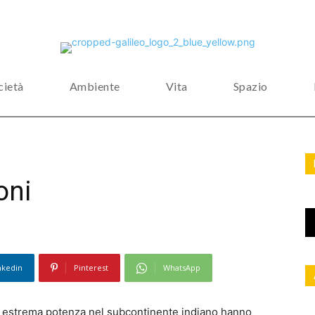
cietà
Ambiente
Vita
Spazio
oni
nkedin
Pinterest
WhatsApp
 di estrema potenza nel subcontinente indiano hanno