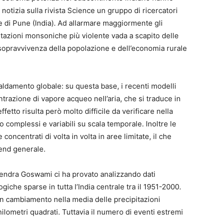
tizia sulla rivista Science un gruppo di ricercatori
le di Pune (India). Ad allarmare maggiormente gli
pitazioni monsoniche più violente vada a scapito delle
 sopravvivenza della popolazione e dell’economia rurale
caldamento globale: su questa base, i recenti modelli
razione di vapore acqueo nell’aria, che si traduce in
etto risulta però molto difficile da verificare nella
 complessi e variabili su scala temporale. Inoltre le
concentrati di volta in volta in aree limitate, il che
rend generale.
pendra Goswami ci ha provato analizzando dati
giche sparse in tutta l’India centrale tra il 1951-2000.
n cambiamento nella media delle precipitazioni
chilometri quadrati. Tuttavia il numero di eventi estremi